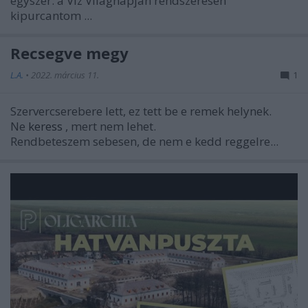
egyszer: a Víz Világnapján rendszeresen
kipurcantom ...
Recsegve megy
L.A.
•
2022. március 11.
1
Szervercserebere lett, ez tett be e remek helynek.
Ne
keress
, mert nem lehet.
Rendbeteszem sebesen, de nem e kedd reggelre...