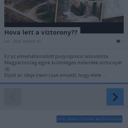
Hova lett a víztorony??
L.A.
•
2022. március 10.
1
Ez az elmeháborodott putyinpincsi lebontotta
Magyarország egyik különleges műemlék víztornyát
:(((
Eljött az ideje (nem csak emiatt), hogy élete ...
SÜTI BEÁLLÍTÁSOK MÓDOSÍTÁSA