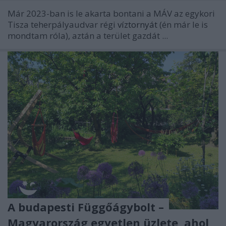
Már 2023-ban is le akarta bontani a MÁV az egykori
Tisza teherpályaudvar régi
víztornyát
(én már le is
mondtam róla), aztán a terület gazdát ...
A budapesti Függőágybolt –
Magyarország egyetlen üzlete, ahol