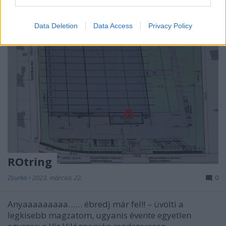
Data Deletion
Data Access
Privacy Policy
ROtring
Zsurka
•
2023. március 22.
0
Anyaaaaaaaaa…… ébredj már fel!! – üvölti a
legkisebb magzatom, ugyanis évente egyetlen