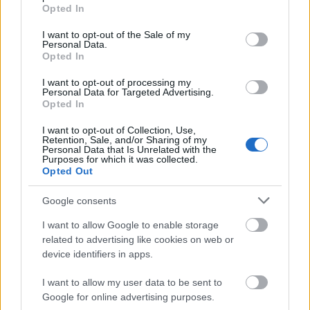
grant or deny consent to Google and its third-party tags to
Opted In
VBK 20
use your data for below specified purposes in below Google
consent section.
I want to opt-out of the Sale of my
Zsurka
•
2025. április 02.
0
Personal Data.
Opted In
Kedves Víztorony Barátaink!
I want to opt-out of processing my
2025 április 5-én 20. évfordulója lesz annak a
Personal Data for Targeted Advertising.
víztoronybéli baráti találkozónak a Margitszigeten,
Opted In
amelyen a ...
I want to opt-out of Collection, Use,
Retention, Sale, and/or Sharing of my
Personal Data that Is Unrelated with the
Purposes for which it was collected.
Opted Out
Google consents
I want to allow Google to enable storage
related to advertising like cookies on web or
device identifiers in apps.
I want to allow my user data to be sent to
Google for online advertising purposes.