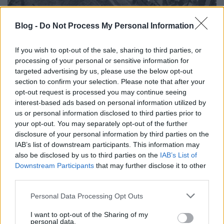
Blog -
Do Not Process My Personal Information
Nyomozzunk együtt!
L.A.
•
2025. november 16.
4
If you wish to opt-out of the sale, sharing to third parties, or
processing of your personal or sensitive information for
UPDATE 2025. november 16. tehát újabb 5 év kellett,
targeted advertising by us, please use the below opt-out
hogy meglegyen a végleges hely.
section to confirm your selection. Please note that after your
opt-out request is processed you may continue seeing
Annyi történt, hogy ismét ránéztem a
fentrol.hu
-ra,
interest-based ads based on personal information utilized by
mert nem ...
us or personal information disclosed to third parties prior to
your opt-out. You may separately opt-out of the further
Mi legyen?
disclosure of your personal information by third parties on the
IAB’s list of downstream participants. This information may
L.A.
•
2025. április 02.
0
also be disclosed by us to third parties on the
IAB’s List of
Downstream Participants
that may further disclose it to other
Oké oké, csináljuk újra a VBK-t!
third parties.
De mi lesz a víztorony.hu-val? Abban a formában,
Please note that this website/app uses one or more Google
ahogy anno készült, nem fog tovább menni, mert
Personal Data Processing Opt Outs
services and may gather and store information including but
sem ...
not limited to your visit or usage behaviour. You may click to
I want to opt-out of the Sharing of my
personal data.