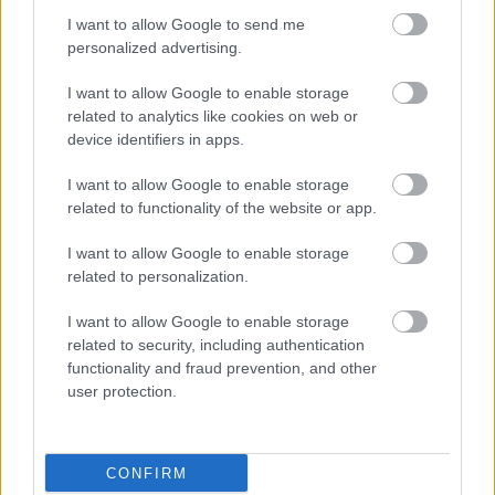
I want to allow Google to send me
personalized advertising.
VBK 20 - Újraindító találkozó
I want to allow Google to enable storage
related to analytics like cookies on web or
L.A.
•
2025. március 22.
0
device identifiers in apps.
2025. június 21-én szombaton SZOBon egy boldog
I want to allow Google to enable storage
ember
toronySZOBájában
.
related to functionality of the website or app.
Jelentkezési határidő április 5.
Éjszakai toronyszállás ajánlott, ...
I want to allow Google to enable storage
related to personalization.
Műemlék lett a tököli víztorony
I want to allow Google to enable storage
related to security, including authentication
L.A.
•
2024. augusztus 21.
0
functionality and fraud prevention, and other
user protection.
Pontosabban 2024. augusztus 23-tól. Ez
valamennyire jó hír ahhoz képest, hogy végül az érdi
víztornyot meg lebontották.
CONFIRM