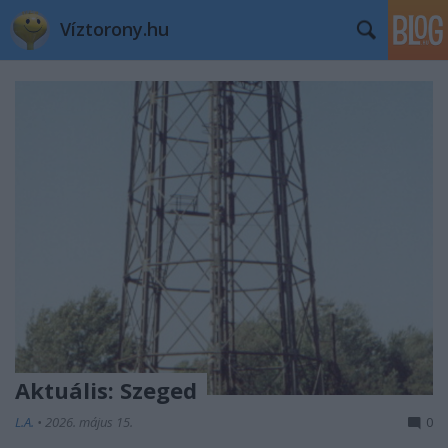
Víztorony.hu
Aktuális: Szeged
L.A.
•
2026. május 15.
0