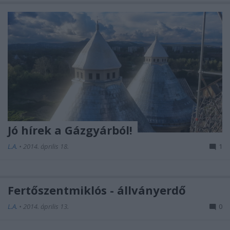
Jó hírek a Gázgyárból!
L.A.
•
2014. április 18.
1
Fertőszentmiklós - állványerdő
L.A.
•
2014. április 13.
0