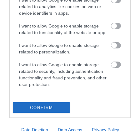
I want to allow Google to enable storage
related to analytics like cookies on web or
device identifiers in apps.
I want to allow Google to enable storage
related to functionality of the website or app.
I want to allow Google to enable storage
Jól haladnak a nagyerdei víztorony
related to personalization.
felújításával
I want to allow Google to enable storage
L.A.
•
2015. február 27.
0
related to security, including authentication
functionality and fraud prevention, and other
A város új turisztikai látványossága lehet a
user protection.
megújulófélben lévő Víztorony, a debreceni
Nagyerdő emblematikus építménye. A
rekonstrukcióra 487 ...
CONFIRM
10 éves lesz a VBK
Data Deletion
Data Access
Privacy Policy
L.A.
•
2015. február 06.
1