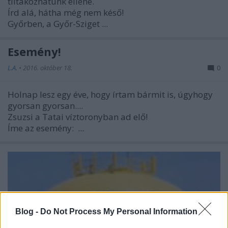
tiltakozhatunk ellene.
Írd alá, hátha még nem késő!
Győrben, a Győr-Sziget ...
Esemény!
L.A.
•
2016. október 18.
0
Holnap lesz egy éve, hogy írtam bármit is, úgyhogy
gyorsan gyorsan....
Zsuzsi a Tatai víztoronyban ad elő!
Íme az esemény:
...
Blog -
Do Not Process My Personal Information