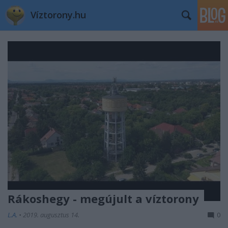
Víztorony.hu
Rákoshegy - megújult a víztorony
L.A.
•
2019. augusztus 14.
0