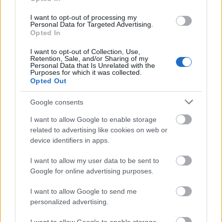
víztoronnyal
I want to opt-out of processing my
L.A.
•
2015. március 11.
0
Personal Data for Targeted Advertising.
Opted In
A VBK Facebook oldalán indult egy kis víztorony-
I want to opt-out of Collection, Use,
Retention, Sale, and/or Sharing of my
felismerő játék. A lényege: ismerj fel minél több
Personal Data that Is Unrelated with the
víztornyot a 60-as években készült ...
Purposes for which it was collected.
Opted Out
Google consents
I want to allow Google to enable storage
related to advertising like cookies on web or
device identifiers in apps.
I want to allow my user data to be sent to
Google for online advertising purposes.
I want to allow Google to send me
personalized advertising.