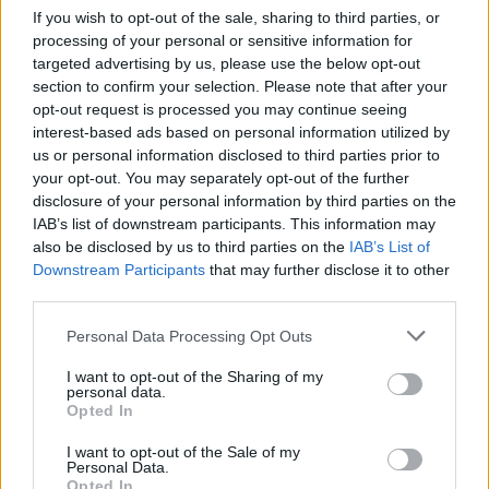
If you wish to opt-out of the sale, sharing to third parties, or
processing of your personal or sensitive information for
targeted advertising by us, please use the below opt-out
section to confirm your selection. Please note that after your
opt-out request is processed you may continue seeing
interest-based ads based on personal information utilized by
us or personal information disclosed to third parties prior to
your opt-out. You may separately opt-out of the further
disclosure of your personal information by third parties on the
IAB’s list of downstream participants. This information may
also be disclosed by us to third parties on the
IAB’s List of
Downstream Participants
that may further disclose it to other
Kívül-belül lenyűgöző Budapest
third parties.
legmagasabb víztornya
Please note that this website/app uses one or more Google
Personal Data Processing Opt Outs
services and may gather and store information including but
L.A.
•
2015. június 03.
0
not limited to your visit or usage behaviour. You may click to
I want to opt-out of the Sharing of my
personal data.
grant or deny consent to Google and its third-party tags to
Opted In
use your data for below specified purposes in below Google
consent section.
I want to opt-out of the Sale of my
Fentről.hu - retro légifotók, sok
Personal Data.
Opted In