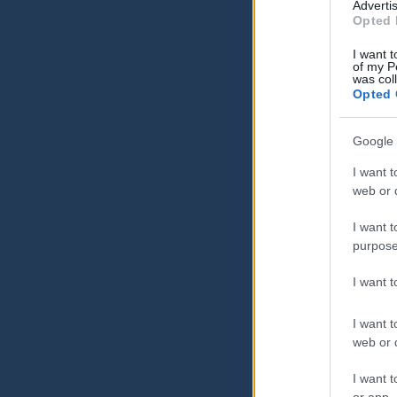
Advertis
Opted 
I want t
of my P
was col
Opted 
Google 
I want t
web or d
I want t
purpose
I want 
I want t
web or d
I want t