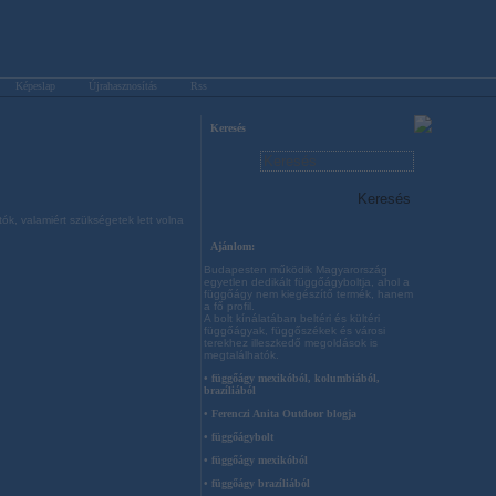
Képeslap
Újrahasznosítás
Rss
Keresés
k, valamiért szükségetek lett volna
Ajánlom:
Budapesten működik Magyarország
egyetlen dedikált függőágyboltja, ahol a
függőágy nem kiegészítő termék, hanem
a fő profil.
A bolt kínálatában beltéri és kültéri
függőágyak, függőszékek és városi
terekhez illeszkedő megoldások is
megtalálhatók.
• függőágy mexikóból, kolumbiából,
brazíliából
• Ferenczi Anita Outdoor blogja
• függőágybolt
• függőágy mexikóból
• függőágy brazíliából