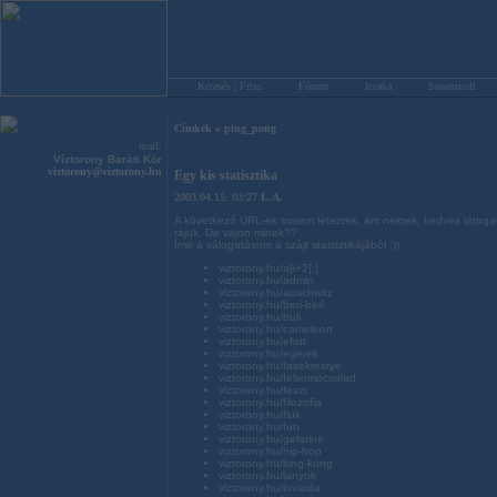
Keresés | Friss
Fórum
Iccaka
Sosemvolt
Címkék
»
ping_pong
mail:
Víztorony Baráti Kör
viztorony@viztorony.hu
Egy kis statisztika
2003.04.15. 03:27
L.A.
A következő URL-ek sosem léteztek, ám nektek, kedves látogató
rájuk. De vajon minek??
Íme a válogatásom a szájt statisztikájából :))
viztorony.hu/a[i+2];}
viztorony.hu/admin
viztorony.hu/auschwitz
viztorony.hu/beri-beri
viztorony.hu/buli
viztorony.hu/cameleon
viztorony.hu/efott
viztorony.hu/egerek
viztorony.hu/fasekrestye
viztorony.hu/felsomocsolad
viztorony.hu/feszt
viztorony.hu/filozofia
viztorony.hu/fiuk
viztorony.hu/fun
viztorony.hu/gelatine
viztorony.hu/hip-hop
viztorony.hu/king-kong
viztorony.hu/lanyok
viztorony.hu/lovarda