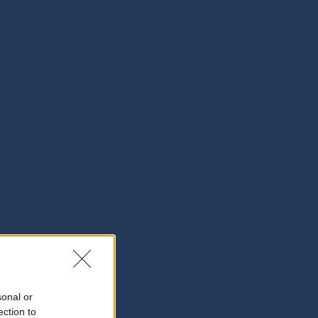
sonal or
ection to