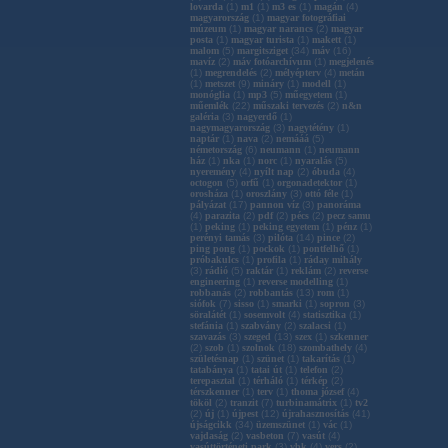
lovarda
(
1
)
m1
(
1
)
m3 es
(
1
)
magán
(
4
)
magyarország
(
1
)
magyar fotográfiai
múzeum
(
1
)
magyar narancs
(
2
)
magyar
posta
(
1
)
magyar turista
(
1
)
makett
(
1
)
malom
(
5
)
margitsziget
(
34
)
máv
(
16
)
mavíz
(
2
)
máv fotóarchívum
(
1
)
megjelenés
(
1
)
megrendelés
(
2
)
mélyépterv
(
4
)
metán
(
1
)
metszet
(
9
)
mináry
(
1
)
modell
(
1
)
monóglia
(
1
)
mp3
(
5
)
műegyetem
(
1
)
műemlék
(
22
)
műszaki tervezés
(
2
)
n&n
galéria
(
3
)
nagyerdő
(
1
)
nagymagyarország
(
3
)
nagytétény
(
1
)
naptár
(
1
)
nava
(
2
)
nemááá
(
5
)
németország
(
6
)
neumann
(
1
)
neumann
ház
(
1
)
nka
(
1
)
norc
(
1
)
nyaralás
(
5
)
nyeremény
(
4
)
nyílt nap
(
2
)
óbuda
(
4
)
octogon
(
5
)
orfű
(
1
)
orgonadetektor
(
1
)
orosháza
(
1
)
oroszlány
(
3
)
ottó féle
(
1
)
pályázat
(
17
)
pannon víz
(
3
)
panoráma
(
4
)
parazita
(
2
)
pdf
(
2
)
pécs
(
2
)
pecz samu
(
1
)
peking
(
1
)
peking egyetem
(
1
)
pénz
(
1
)
perényi tamás
(
3
)
pilóta
(
14
)
pince
(
2
)
ping pong
(
1
)
pockok
(
1
)
pontfelhő
(
1
)
próbakulcs
(
1
)
profila
(
1
)
ráday mihály
(
3
)
rádió
(
5
)
raktár
(
1
)
reklám
(
2
)
reverse
engineering
(
1
)
reverse modelling
(
1
)
robbanás
(
2
)
robbantás
(
13
)
rom
(
1
)
siófok
(
7
)
sisso
(
1
)
smarki
(
1
)
sopron
(
3
)
söralátét
(
1
)
sosemvolt
(
4
)
statisztika
(
1
)
stefánia
(
1
)
szabvány
(
2
)
szalacsi
(
1
)
szavazás
(
3
)
szeged
(
13
)
szex
(
1
)
szkenner
(
2
)
szob
(
1
)
szolnok
(
18
)
szombathely
(
4
)
születésnap
(
1
)
szünet
(
1
)
takarítás
(
1
)
tatabánya
(
1
)
tatai út
(
1
)
telefon
(
2
)
terepasztal
(
1
)
térháló
(
1
)
térkép
(
2
)
térszkenner
(
1
)
terv
(
1
)
thoma józsef
(
4
)
tököl
(
2
)
tranzit
(
7
)
turbinamátrix
(
1
)
tv2
(
2
)
új
(
1
)
újpest
(
12
)
újrahasznosítás
(
41
)
újságcikk
(
34
)
üzemszünet
(
1
)
vác
(
1
)
vajdaság
(
2
)
vasbeton
(
7
)
vasút
(
4
)
vasúttörténeti park
(
3
)
vbk
(
4
)
vers
(
2
)