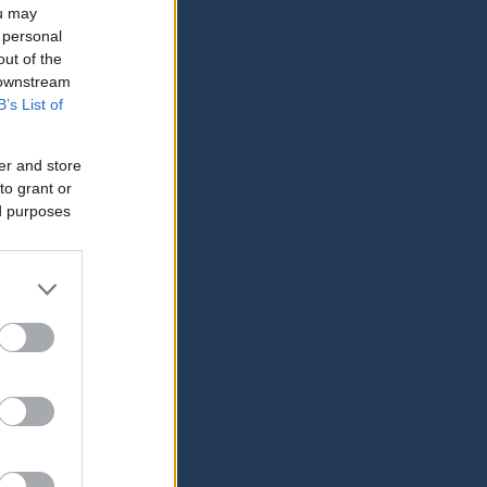
ou may
 personal
out of the
 downstream
B’s List of
er and store
to grant or
ed purposes