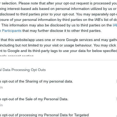
r selection. Please note that after your opt-out request is processed y
Víztornyok Magyarországon
eing interest-based ads based on personal information utilized by us or
Water Towers in Hungary [2007]
disclosed to third parties prior to your opt-out. You may separately opt-
A viztorony.hu és a Víztorony Baráti Kör
közreműködésével, a Magyar Víziközmű
losure of your personal information by third parties on the IAB’s list of
Szövetség gondozásában jelent meg a
"Víztornyok Magyarországon" című,
. This information may also be disclosed by us to third parties on the
IA
mintegy 160 oldalas, keményfedeles,
színes, magyar-angol nyelvű album.
Participants
that may further disclose it to other third parties.
Tovább >>
The Hungarian Water Tower Fellowship
 that this website/app uses one or more Google services and may gath
assisted by the Hungarian Water Utility
including but not limited to your visit or usage behaviour. You may click 
Association has published their English-
Hungarian bilingual hard cover book
 to Google and its third-party tags to use your data for below specifi
„Water Towers in Hungary”, which
contains 160 pages.
ogle consent section.
The photographs of the 80 water towers
included in the book are partly archive
materials often accompanied by the
cutaway views of the towers. The
l Data Processing Opt Outs
compilation of the written and
photographic contents was preceeded
by a long research period.
o opt-out of the Sharing of my personal data.
The book gives a comprehensive view
on the Hungarian water tower
In
architecture beginning from the ones
that were attached to castles in the 18th
century, introducing the hundred years
old reinforced concrete towers, the Intze
o opt-out of the Sale of my Personal Data.
towers of the Hungarian Railway Co.
from the 19th century, the urban brick,
In
concrete and steel constructions, the
industrial, agricultural and the tailor-made
unique towers as well.
to opt-out of processing my Personal Data for Targeted
The book is sold out.