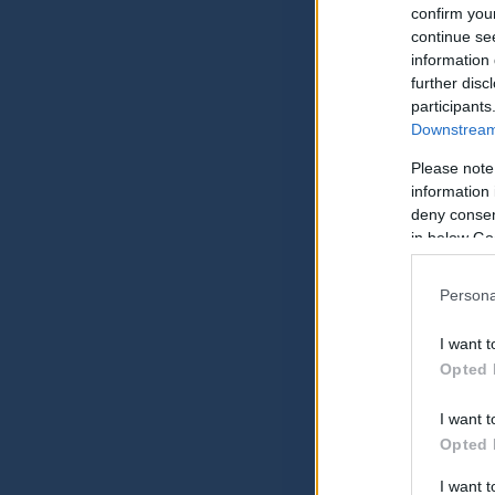
confirm you
continue se
information 
further disc
participants
Downstream 
Please note
information 
deny consent
in below Go
Persona
I want t
Opted 
I want t
Opted 
I want 