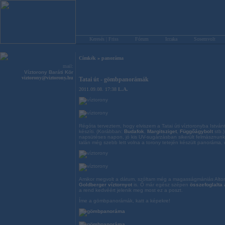
Keresés | Friss
Fórum
Iccaka
Sosemvolt
Címkék
»
panoráma
mail:
Víztorony Baráti Kör
viztorony@viztorony.hu
Tatai út - gömbpanorámák
2011.09.08. 17:38
L.A.
Régóta terveztem, hogy elviszem a Tatai úti víztoronyba Istv
készíti. (Korábban:
Budafok
,
Margitsziget
,
Függőágybolt
stb.)
napsütéses napon, jó kis UV-sugárzásban sikerült felmásznunk, 
talán még szebb lett volna a torony tetején készült panoráma, d
Amikor megvolt a dátum, szóltam még a magasságmániás Alto
Goldberger víztornyot
is. Ő már egész szépen
összefoglalta 
a rend kedvéért jelenik meg most ez a poszt.
Íme a gömbpanorámák, katt a képekre!