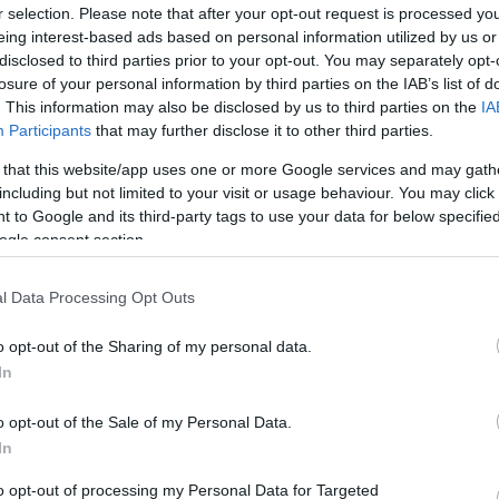
r selection. Please note that after your opt-out request is processed y
Víztornyok Magyarországon
eing interest-based ads based on personal information utilized by us or
Water Towers in Hungary [2007]
disclosed to third parties prior to your opt-out. You may separately opt-
A viztorony.hu és a Víztorony Baráti Kör
közreműködésével, a Magyar Víziközmű
losure of your personal information by third parties on the IAB’s list of
Szövetség gondozásában jelent meg a
"Víztornyok Magyarországon" című,
. This information may also be disclosed by us to third parties on the
IA
mintegy 160 oldalas, keményfedeles,
színes, magyar-angol nyelvű album.
Participants
that may further disclose it to other third parties.
Tovább >>
The Hungarian Water Tower Fellowship
 that this website/app uses one or more Google services and may gath
assisted by the Hungarian Water Utility
including but not limited to your visit or usage behaviour. You may click 
Association has published their English-
Hungarian bilingual hard cover book
 to Google and its third-party tags to use your data for below specifi
„Water Towers in Hungary”, which
contains 160 pages.
ogle consent section.
The photographs of the 80 water towers
included in the book are partly archive
materials often accompanied by the
cutaway views of the towers. The
l Data Processing Opt Outs
compilation of the written and
photographic contents was preceeded
by a long research period.
o opt-out of the Sharing of my personal data.
The book gives a comprehensive view
on the Hungarian water tower
In
architecture beginning from the ones
that were attached to castles in the 18th
century, introducing the hundred years
old reinforced concrete towers, the Intze
o opt-out of the Sale of my Personal Data.
towers of the Hungarian Railway Co.
erekterek
altoman
tatai út
from the 19th century, the urban brick,
In
concrete and steel constructions, the
industrial, agricultural and the tailor-made
unique towers as well.
to opt-out of processing my Personal Data for Targeted
The book is sold out.
róla (
megtette más
), de a