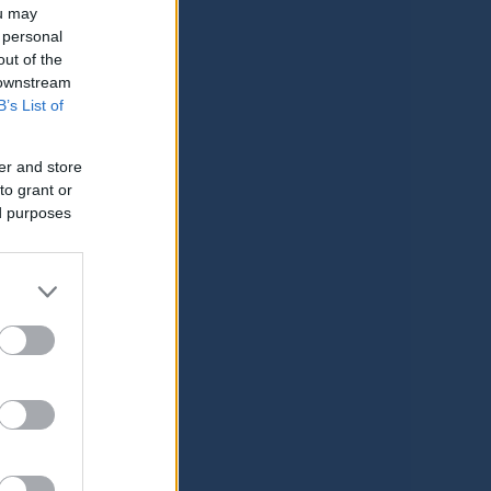
ou may
 personal
out of the
 downstream
B’s List of
er and store
to grant or
ed purposes