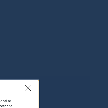
sonal or
ection to