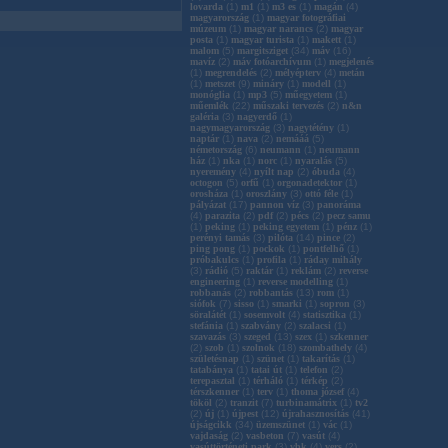
lovarda
(
1
)
m1
(
1
)
m3 es
(
1
)
magán
(
4
)
magyarország
(
1
)
magyar fotográfiai
múzeum
(
1
)
magyar narancs
(
2
)
magyar
posta
(
1
)
magyar turista
(
1
)
makett
(
1
)
malom
(
5
)
margitsziget
(
34
)
máv
(
16
)
mavíz
(
2
)
máv fotóarchívum
(
1
)
megjelenés
(
1
)
megrendelés
(
2
)
mélyépterv
(
4
)
metán
(
1
)
metszet
(
9
)
mináry
(
1
)
modell
(
1
)
monóglia
(
1
)
mp3
(
5
)
műegyetem
(
1
)
műemlék
(
22
)
műszaki tervezés
(
2
)
n&n
galéria
(
3
)
nagyerdő
(
1
)
nagymagyarország
(
3
)
nagytétény
(
1
)
naptár
(
1
)
nava
(
2
)
nemááá
(
5
)
németország
(
6
)
neumann
(
1
)
neumann
ház
(
1
)
nka
(
1
)
norc
(
1
)
nyaralás
(
5
)
nyeremény
(
4
)
nyílt nap
(
2
)
óbuda
(
4
)
octogon
(
5
)
orfű
(
1
)
orgonadetektor
(
1
)
orosháza
(
1
)
oroszlány
(
3
)
ottó féle
(
1
)
pályázat
(
17
)
pannon víz
(
3
)
panoráma
(
4
)
parazita
(
2
)
pdf
(
2
)
pécs
(
2
)
pecz samu
(
1
)
peking
(
1
)
peking egyetem
(
1
)
pénz
(
1
)
perényi tamás
(
3
)
pilóta
(
14
)
pince
(
2
)
ping pong
(
1
)
pockok
(
1
)
pontfelhő
(
1
)
próbakulcs
(
1
)
profila
(
1
)
ráday mihály
(
3
)
rádió
(
5
)
raktár
(
1
)
reklám
(
2
)
reverse
engineering
(
1
)
reverse modelling
(
1
)
robbanás
(
2
)
robbantás
(
13
)
rom
(
1
)
siófok
(
7
)
sisso
(
1
)
smarki
(
1
)
sopron
(
3
)
söralátét
(
1
)
sosemvolt
(
4
)
statisztika
(
1
)
stefánia
(
1
)
szabvány
(
2
)
szalacsi
(
1
)
szavazás
(
3
)
szeged
(
13
)
szex
(
1
)
szkenner
(
2
)
szob
(
1
)
szolnok
(
18
)
szombathely
(
4
)
születésnap
(
1
)
szünet
(
1
)
takarítás
(
1
)
tatabánya
(
1
)
tatai út
(
1
)
telefon
(
2
)
terepasztal
(
1
)
térháló
(
1
)
térkép
(
2
)
térszkenner
(
1
)
terv
(
1
)
thoma józsef
(
4
)
tököl
(
2
)
tranzit
(
7
)
turbinamátrix
(
1
)
tv2
(
2
)
új
(
1
)
újpest
(
12
)
újrahasznosítás
(
41
)
újságcikk
(
34
)
üzemszünet
(
1
)
vác
(
1
)
vajdaság
(
2
)
vasbeton
(
7
)
vasút
(
4
)
vasúttörténeti park
(
3
)
vbk
(
4
)
vers
(
2
)