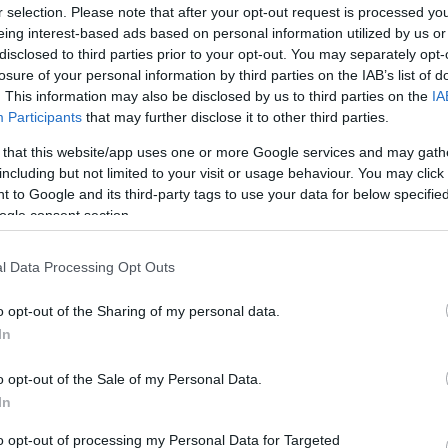
r selection. Please note that after your opt-out request is processed y
Víztornyok Magyarországon
eing interest-based ads based on personal information utilized by us or
Water Towers in Hungary [2007]
disclosed to third parties prior to your opt-out. You may separately opt-
A viztorony.hu és a Víztorony Baráti Kör
közreműködésével, a Magyar Víziközmű
losure of your personal information by third parties on the IAB’s list of
Szövetség gondozásában jelent meg a
"Víztornyok Magyarországon" című,
. This information may also be disclosed by us to third parties on the
IA
mintegy 160 oldalas, keményfedeles,
színes, magyar-angol nyelvű album.
Participants
that may further disclose it to other third parties.
Tovább >>
The Hungarian Water Tower Fellowship
 that this website/app uses one or more Google services and may gath
assisted by the Hungarian Water Utility
including but not limited to your visit or usage behaviour. You may click 
Association has published their English-
Hungarian bilingual hard cover book
 to Google and its third-party tags to use your data for below specifi
„Water Towers in Hungary”, which
contains 160 pages.
ogle consent section.
The photographs of the 80 water towers
included in the book are partly archive
materials often accompanied by the
cutaway views of the towers. The
l Data Processing Opt Outs
compilation of the written and
photographic contents was preceeded
by a long research period.
o opt-out of the Sharing of my personal data.
The book gives a comprehensive view
on the Hungarian water tower
In
architecture beginning from the ones
that were attached to castles in the 18th
century, introducing the hundred years
old reinforced concrete towers, the Intze
o opt-out of the Sale of my Personal Data.
towers of the Hungarian Railway Co.
from the 19th century, the urban brick,
In
concrete and steel constructions, the
industrial, agricultural and the tailor-made
unique towers as well.
to opt-out of processing my Personal Data for Targeted
The book is sold out.