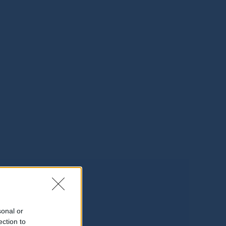
sonal or
ection to