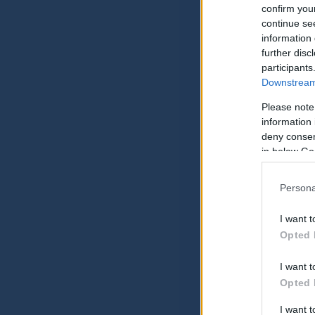
confirm you
continue se
information 
further disc
participants
Downstream 
Please note
information 
deny consent
in below Go
Persona
I want t
Opted 
I want t
Opted 
I want 