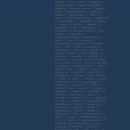
lovarda
(
1
)
m1
(
1
)
m3 es
(
1
)
magán
(
4
)
magyarország
(
1
)
magyar fotográfiai
múzeum
(
1
)
magyar narancs
(
2
)
magyar
posta
(
1
)
magyar turista
(
1
)
makett
(
1
)
malom
(
5
)
margitsziget
(
34
)
máv
(
16
)
mavíz
(
2
)
máv fotóarchívum
(
1
)
megjelenés
(
1
)
megrendelés
(
2
)
mélyépterv
(
4
)
metán
(
1
)
metszet
(
9
)
mináry
(
1
)
modell
(
1
)
monóglia
(
1
)
mp3
(
5
)
műegyetem
(
1
)
műemlék
(
22
)
műszaki tervezés
(
2
)
n&n
galéria
(
3
)
nagyerdő
(
1
)
nagymagyarország
(
3
)
nagytétény
(
1
)
naptár
(
1
)
nava
(
2
)
nemááá
(
5
)
németország
(
6
)
neumann
(
1
)
neumann
ház
(
1
)
nka
(
1
)
norc
(
1
)
nyaralás
(
5
)
nyeremény
(
4
)
nyílt nap
(
2
)
óbuda
(
4
)
octogon
(
5
)
orfű
(
1
)
orgonadetektor
(
1
)
orosháza
(
1
)
oroszlány
(
3
)
ottó féle
(
1
)
pályázat
(
17
)
pannon víz
(
3
)
panoráma
(
4
)
parazita
(
2
)
pdf
(
2
)
pécs
(
2
)
pecz samu
(
1
)
peking
(
1
)
peking egyetem
(
1
)
pénz
(
1
)
perényi tamás
(
3
)
pilóta
(
14
)
pince
(
2
)
ping pong
(
1
)
pockok
(
1
)
pontfelhő
(
1
)
próbakulcs
(
1
)
profila
(
1
)
ráday mihály
(
3
)
rádió
(
5
)
raktár
(
1
)
reklám
(
2
)
reverse
engineering
(
1
)
reverse modelling
(
1
)
robbanás
(
2
)
robbantás
(
13
)
rom
(
1
)
siófok
(
7
)
sisso
(
1
)
smarki
(
1
)
sopron
(
3
)
söralátét
(
1
)
sosemvolt
(
4
)
statisztika
(
1
)
stefánia
(
1
)
szabvány
(
2
)
szalacsi
(
1
)
szavazás
(
3
)
szeged
(
13
)
szex
(
1
)
szkenner
(
2
)
szob
(
1
)
szolnok
(
18
)
szombathely
(
4
)
születésnap
(
1
)
szünet
(
1
)
takarítás
(
1
)
tatabánya
(
1
)
tatai út
(
1
)
telefon
(
2
)
terepasztal
(
1
)
térháló
(
1
)
térkép
(
2
)
térszkenner
(
1
)
terv
(
1
)
thoma józsef
(
4
)
tököl
(
2
)
tranzit
(
7
)
turbinamátrix
(
1
)
tv2
(
2
)
új
(
1
)
újpest
(
12
)
újrahasznosítás
(
41
)
újságcikk
(
34
)
üzemszünet
(
1
)
vác
(
1
)
vajdaság
(
2
)
vasbeton
(
7
)
vasút
(
4
)
vasúttörténeti park
(
3
)
vbk
(
4
)
vers
(
2
)