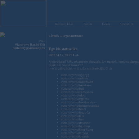
Keresés | Friss
Fórum
Iccaka
Sosemvolt
Címkék
»
orgonadetektor
mail:
Víztorony Baráti Kör
viztorony@viztorony.hu
Egy kis statisztika
2003.04.15. 03:27
L.A.
A következő URL-ek sosem léteztek, ám nektek, kedves látogató
rájuk. De vajon minek??
Íme a válogatásom a szájt statisztikájából :))
viztorony.hu/a[i+2];}
viztorony.hu/admin
viztorony.hu/auschwitz
viztorony.hu/beri-beri
viztorony.hu/buli
viztorony.hu/cameleon
viztorony.hu/efott
viztorony.hu/egerek
viztorony.hu/fasekrestye
viztorony.hu/felsomocsolad
viztorony.hu/feszt
viztorony.hu/filozofia
viztorony.hu/fiuk
viztorony.hu/fun
viztorony.hu/gelatine
viztorony.hu/hip-hop
viztorony.hu/king-kong
viztorony.hu/lanyok
viztorony.hu/lovarda