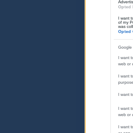
Advertis
Opted 
I want t
of my P
was col
Opted 
Google 
I want t
web or d
I want t
purpose
I want 
I want t
web or d
I want t