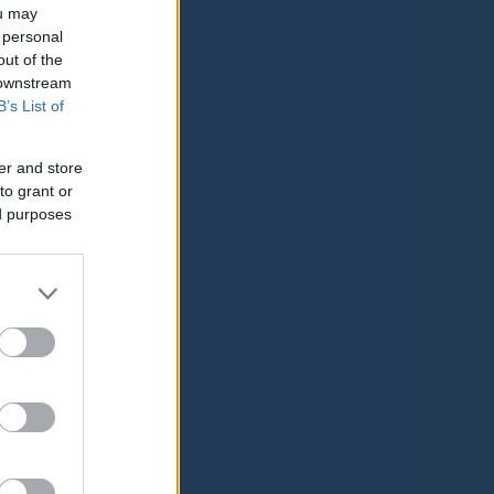
ou may
 personal
out of the
 downstream
B’s List of
er and store
to grant or
ed purposes