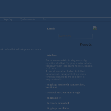
Képeslap
Újrahasznosítás
Rss
Keresés
k, valamiért szükségetek lett volna
Ajánlom:
Budapesten működik Magyarország
egyetlen dedikált függőágyboltja, ahol a
függőágy nem kiegészítő termék, hanem
a fő profil.
A bolt kínálatában beltéri és kültéri
függőágyak, függőszékek és városi
terekhez illeszkedő megoldások is
megtalálhatók.
• függőágy mexikóból, kolumbiából,
brazíliából
• Ferenczi Anita Outdoor blogja
• függőágybolt
• függőágy mexikóból
• függőágy brazíliából