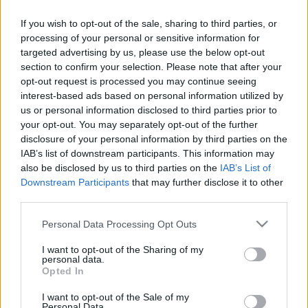
L.A.
•
2025. november 16.
4
If you wish to opt-out of the sale, sharing to third parties, or
processing of your personal or sensitive information for
UPDATE 2025. november 16. tehát újabb 5 év kellett,
targeted advertising by us, please use the below opt-out
hogy meglegyen a végleges hely.
section to confirm your selection. Please note that after your
Annyi történt, hogy ismét ránéztem a
fentrol.hu
-ra,
opt-out request is processed you may continue seeing
mert nem ...
interest-based ads based on personal information utilized by
us or personal information disclosed to third parties prior to
Fehér út, víztorony rehabilitáció
your opt-out. You may separately opt-out of the further
disclosure of your personal information by third parties on the
fikció: víztoronygaléria - kávézó
IAB’s list of downstream participants. This information may
L.A.
•
2008. október 24.
0
also be disclosed by us to third parties on the
IAB’s List of
Downstream Participants
that may further disclose it to other
third parties.
Az első víztorony, amit budapesten fényképeztünk,
még 1997-ben Zsoltival. Ez volt az, amibe be
Please note that this website/app uses one or more Google
Personal Data Processing Opt Outs
szerettünk volna költözni, de persze nem lett belőle
services and may gather and store information including but
...
not limited to your visit or usage behaviour. You may click to
I want to opt-out of the Sharing of my
personal data.
grant or deny consent to Google and its third-party tags to
Opted In
use your data for below specified purposes in below Google
Robbantás '68
consent section.
I want to opt-out of the Sale of my
L.A.
•
2007. május 18.
0
Personal Data.