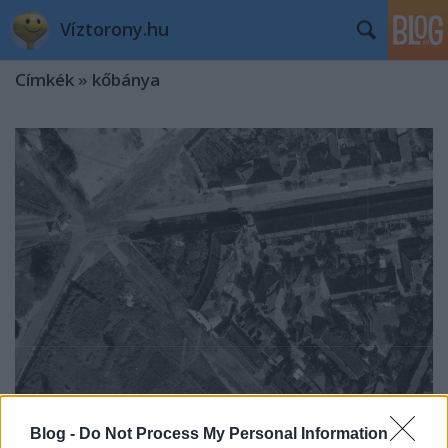
Víztorony.hu
Címkék
»
kőbánya
Nyomozzunk együtt!
Blog -
Do Not Process My Personal Information