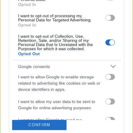
Opted In
Víztoronytörténeti ritkaság, még az idei két
I want to opt-out of processing my
Personal Data for Targeted Advertising.
könyvmegjelenés sem homályosítja el ezt a
Opted In
különlegességet, amit a napokban kaptam. Az Ihász
utcai ...
I want to opt-out of Collection, Use,
Retention, Sale, and/or Sharing of my
Personal Data that Is Unrelated with the
Purposes for which it was collected.
Könyvajánló
Opted Out
L.A.
•
2004. május 24.
0
Google consents
Hazánkban az első vasbeton-
I want to allow Google to enable storage
szerkezetű ...
Forrás: Hajós
related to advertising like cookies on web or
György: Zielinski
device identifiers in apps.
Szilárd - a magyar
Mérnöki Kamara
I want to allow my user data to be sent to
első elnökének
Google for online advertising purposes.
élete és művei
I want to allow Google to send me
CONFIRM
personalized advertising.
A kőbányai víztorony