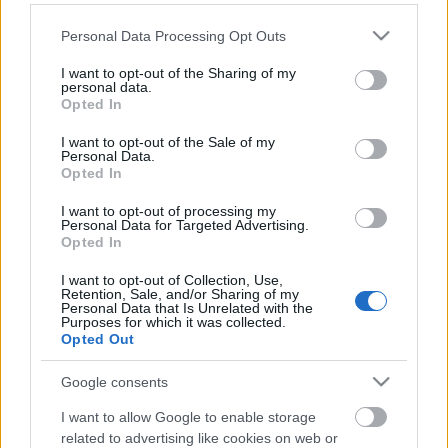
Please note that this website/app uses one or more Google
Personal Data Processing Opt Outs
Annyi támogatásra kaptunk ígéretet, hogy eldőlt:
services and may gather and store information including but
ingyenesen olvashatjátok el a német könyvet
not limited to your visit or usage behaviour. You may click to
I want to opt-out of the Sharing of my
magyarul, itt a viztorony.hu-n!
personal data.
grant or deny consent to Google and its third-party tags to
A megjelenés időpontja: ...
Opted In
use your data for below specified purposes in below Google
consent section.
I want to opt-out of the Sale of my
Wassertürme neue genutzt
Personal Data.
Opted In
L.A.
•
2007. február 08.
0
I want to opt-out of processing my
Personal Data for Targeted Advertising.
Opted In
Biztos emlékeztek rá, hogy korábban említettem,
mennyire megtetszett az a német víztornyos könyv,
I want to opt-out of Collection, Use,
amit Judittól kaptam 2005 karácsonyán.
Retention, Sale, and/or Sharing of my
Personal Data that Is Unrelated with the
No hát ...
Purposes for which it was collected.
Opted Out
Nyertünk
Google consents
L.A.
•
2006. május 30.
0
I want to allow Google to enable storage
related to advertising like cookies on web or