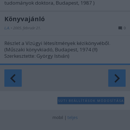
tudományok doktora, Budapest, 1987 )
Könyvajánló
L.A.
•
2005. február 21.
0
Részlet a Vízügyi létesítmények kézikönyvéből.
(Műszaki könyvkiadó, Budapest, 1974 (!!)
Szerkesztette: György István)
SÜTI BEÁLLÍTÁSOK MÓDOSÍTÁSA
mobil
|
teljes