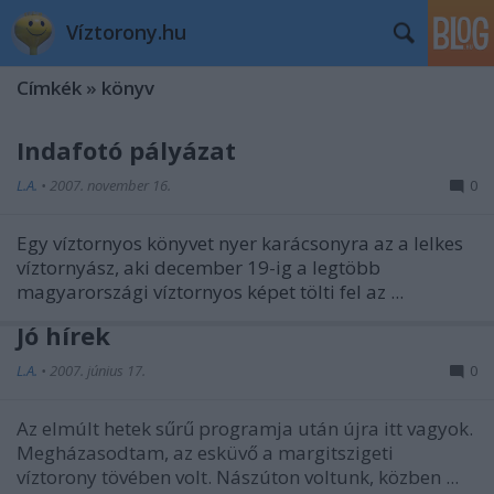
Víztorony.hu
Címkék
»
könyv
Indafotó pályázat
L.A.
•
2007. november 16.
0
Egy víztornyos könyvet nyer karácsonyra az a lelkes
víztornyász, aki december 19-ig a legtöbb
magyarországi víztornyos képet tölti fel az ...
Jó hírek
L.A.
•
2007. június 17.
0
Az elmúlt hetek sűrű programja után újra itt vagyok.
Megházasodtam, az esküvő a margitszigeti
víztorony tövében volt. Nászúton voltunk, közben ...