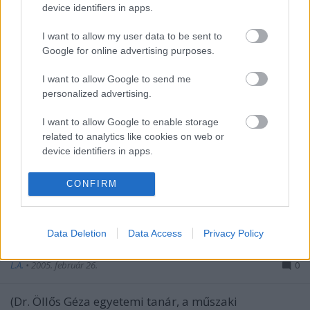
A Nemzeti Kulturális Alap támogatja a Víztorony.hu
device identifiers in apps.
egyik projektét. Pályáztunk, nyertünk. A pályázat
címe: Víztornyok újrahasznosítási ...
I want to allow my user data to be sent to
Google for online advertising purposes.
Ajándék
I want to allow Google to send me
L.A.
•
2005. december 25.
0
personalized advertising.
I want to allow Google to enable storage
juhééé, a jézuska jó fej! hozott
related to analytics like cookies on web or
nekem víztornyos könyvet! címe: wassertürme neu
device identifiers in apps.
genutzt, tehát víztornyok újrahasznosításáról szól.
I want to allow Google to enable storage
CONFIRM
related to functionality of the website or app.
...
I want to allow Google to enable storage
Data Deletion
Data Access
Privacy Policy
related to personalization.
Részlet a Vízellátás c. könyvből
L.A.
•
2005. február 26.
0
I want to allow Google to enable storage
related to security, including authentication
functionality and fraud prevention, and other
(Dr. Öllős Géza egyetemi tanár, a műszaki
user protection.