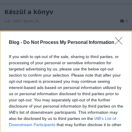
Készül a könyv
L.A.
•
2007. április 25.
0
Alakul az első magyar víztornyos könyv, az utolsó
simításokat kell csak elvégezni, néhány képcsere, egy
Blog -
Do Not Process My Personal Information
kis szövegírás, korrektúra, s.o.s. ...
If you wish to opt-out of the sale, sharing to third parties, or
processing of your personal or sensitive information for
Fővárosi Közmunkák Tanácsa
targeted advertising by us, please use the below opt-out
L.A.
•
2007. március 21.
0
section to confirm your selection. Please note that after your
opt-out request is processed you may continue seeing
interest-based ads based on personal information utilized by
Minden más híreszteléssel ellentétben a kedvenc
us or personal information disclosed to third parties prior to
víztornyom a margitszigeti. Hamarosan nekilátok az
your opt-out. You may separately opt-out of the further
aloldal rendbetételének, mert ezeréves képek ...
disclosure of your personal information by third parties on the
IAB’s list of downstream participants. This information may
Tessék, vigyétek!
also be disclosed by us to third parties on the
IAB’s List of
Downstream Participants
that may further disclose it to other
L.A.
•
2007. február 26.
0
third parties.