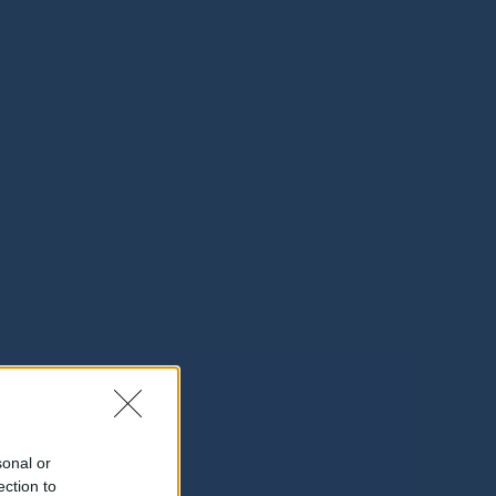
sonal or
ection to