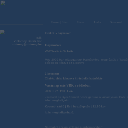
Keresés | Friss
Fórum
Iccaka
Sosemvolt
Címkék
»
hajmáskér
mail:
Víztorony Baráti Kör
viztorony@viztorony.hu
Hajmáskér
2009.02.21. 21:00
L.A.
Még 2006-ban ellátogattunk Hajmáskérre, megnéztük a "kastélyt
előbbiben készült ez a kisfilm:
2
komment
Címkék:
video
laktanya
kirándulás
hajmáskér
Vasárnap este VBK a rádióban
2008.10.22. 19:03
L.A.
Zsuzsival és Győr Attilával beszélgettünk a víztornyokról Pálf
lehet meghallgatni:
Kossuth rádió | Esti beszélgetés | 22:30-kor
Itt is meghallgatható:
Nagyjából ezekről volt szó a rádióműsorban: