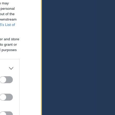
ou may
 personal
out of the
 downstream
B’s List of
er and store
to grant or
ed purposes