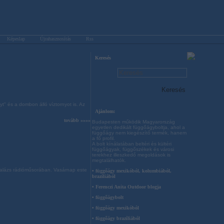
Képeslap
Újrahasznosítás
Rss
Keresés
" és a dombon álló víztornyot is. Az
Ajánlom:
tovább »»»»
Budapesten működik Magyarország
egyetlen dedikált függőágyboltja, ahol a
függőágy nem kiegészítő termék, hanem
a fő profil.
A bolt kínálatában beltéri és kültéri
függőágyak, függőszékek és városi
terekhez illeszkedő megoldások is
megtalálhatók.
i Balázs rádióműsorában. Vasárnap este
• függőágy mexikóból, kolumbiából,
brazíliából
• Ferenczi Anita Outdoor blogja
• függőágybolt
• függőágy mexikóból
• függőágy brazíliából