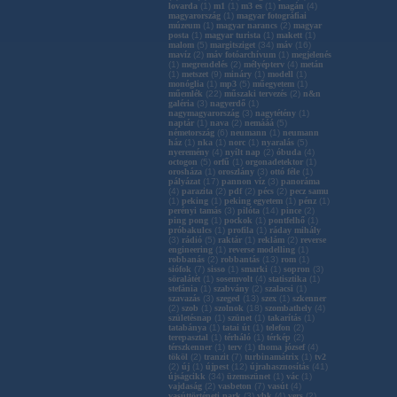
lovarda
(
1
)
m1
(
1
)
m3 es
(
1
)
magán
(
4
)
magyarország
(
1
)
magyar fotográfiai
múzeum
(
1
)
magyar narancs
(
2
)
magyar
posta
(
1
)
magyar turista
(
1
)
makett
(
1
)
malom
(
5
)
margitsziget
(
34
)
máv
(
16
)
mavíz
(
2
)
máv fotóarchívum
(
1
)
megjelenés
(
1
)
megrendelés
(
2
)
mélyépterv
(
4
)
metán
(
1
)
metszet
(
9
)
mináry
(
1
)
modell
(
1
)
monóglia
(
1
)
mp3
(
5
)
műegyetem
(
1
)
műemlék
(
22
)
műszaki tervezés
(
2
)
n&n
galéria
(
3
)
nagyerdő
(
1
)
nagymagyarország
(
3
)
nagytétény
(
1
)
naptár
(
1
)
nava
(
2
)
nemááá
(
5
)
németország
(
6
)
neumann
(
1
)
neumann
ház
(
1
)
nka
(
1
)
norc
(
1
)
nyaralás
(
5
)
nyeremény
(
4
)
nyílt nap
(
2
)
óbuda
(
4
)
octogon
(
5
)
orfű
(
1
)
orgonadetektor
(
1
)
orosháza
(
1
)
oroszlány
(
3
)
ottó féle
(
1
)
pályázat
(
17
)
pannon víz
(
3
)
panoráma
(
4
)
parazita
(
2
)
pdf
(
2
)
pécs
(
2
)
pecz samu
(
1
)
peking
(
1
)
peking egyetem
(
1
)
pénz
(
1
)
perényi tamás
(
3
)
pilóta
(
14
)
pince
(
2
)
ping pong
(
1
)
pockok
(
1
)
pontfelhő
(
1
)
próbakulcs
(
1
)
profila
(
1
)
ráday mihály
(
3
)
rádió
(
5
)
raktár
(
1
)
reklám
(
2
)
reverse
engineering
(
1
)
reverse modelling
(
1
)
robbanás
(
2
)
robbantás
(
13
)
rom
(
1
)
siófok
(
7
)
sisso
(
1
)
smarki
(
1
)
sopron
(
3
)
söralátét
(
1
)
sosemvolt
(
4
)
statisztika
(
1
)
stefánia
(
1
)
szabvány
(
2
)
szalacsi
(
1
)
szavazás
(
3
)
szeged
(
13
)
szex
(
1
)
szkenner
(
2
)
szob
(
1
)
szolnok
(
18
)
szombathely
(
4
)
születésnap
(
1
)
szünet
(
1
)
takarítás
(
1
)
tatabánya
(
1
)
tatai út
(
1
)
telefon
(
2
)
terepasztal
(
1
)
térháló
(
1
)
térkép
(
2
)
térszkenner
(
1
)
terv
(
1
)
thoma józsef
(
4
)
tököl
(
2
)
tranzit
(
7
)
turbinamátrix
(
1
)
tv2
(
2
)
új
(
1
)
újpest
(
12
)
újrahasznosítás
(
41
)
újságcikk
(
34
)
üzemszünet
(
1
)
vác
(
1
)
vajdaság
(
2
)
vasbeton
(
7
)
vasút
(
4
)
vasúttörténeti park
(
3
)
vbk
(
4
)
vers
(
2
)