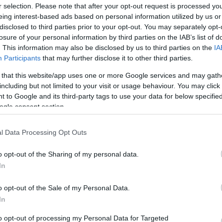
aztán siettem, mert egy másik városban
r selection. Please note that after your opt-out request is processed y
 este
egyedül :o)
Víztornyok Magyarországon
eing interest-based ads based on personal information utilized by us or
Water Towers in Hungary [2007]
disclosed to third parties prior to your opt-out. You may separately opt-
A viztorony.hu és a Víztorony Baráti Kör
közreműködésével, a Magyar Víziközmű
 kongó falak, felégetett parketta és
losure of your personal information by third parties on the IAB’s list of
Szövetség gondozásában jelent meg a
a már csak az egykor ott élők
"Víztornyok Magyarországon" című,
lnek a ma egyszerűen csak
. This information may also be disclosed by us to third parties on the
IA
mintegy 160 oldalas, keményfedeles,
színes, magyar-angol nyelvű album.
Participants
that may further disclose it to other third parties.
Tovább >>
The Hungarian Water Tower Fellowship
 that this website/app uses one or more Google services and may gath
assisted by the Hungarian Water Utility
including but not limited to your visit or usage behaviour. You may click 
Association has published their English-
Hungarian bilingual hard cover book
 to Google and its third-party tags to use your data for below specifi
„Water Towers in Hungary”, which
contains 160 pages.
ogle consent section.
The photographs of the 80 water towers
included in the book are partly archive
materials often accompanied by the
cutaway views of the towers. The
l Data Processing Opt Outs
compilation of the written and
photographic contents was preceeded
by a long research period.
o opt-out of the Sharing of my personal data.
The book gives a comprehensive view
on the Hungarian water tower
In
architecture beginning from the ones
that were attached to castles in the 18th
century, introducing the hundred years
old reinforced concrete towers, the Intze
o opt-out of the Sale of my Personal Data.
towers of the Hungarian Railway Co.
from the 19th century, the urban brick,
In
concrete and steel constructions, the
industrial, agricultural and the tailor-made
unique towers as well.
to opt-out of processing my Personal Data for Targeted
The book is sold out.