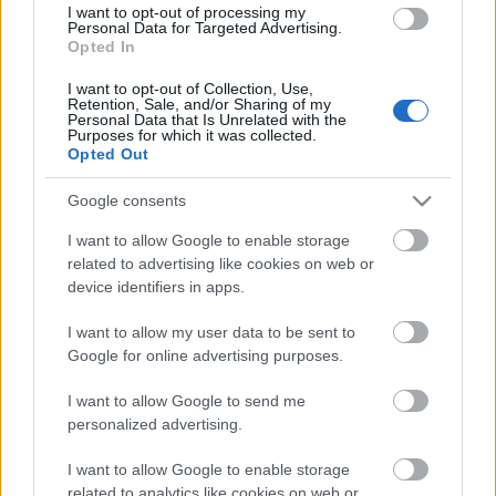
SOS, víztoronybontás a levegőben
I want to opt-out of processing my
Personal Data for Targeted Advertising.
L.A.
•
2008. november 10.
2
Opted In
I want to opt-out of Collection, Use,
Megbízható forrásból tudom, hogy le akarják
Retention, Sale, and/or Sharing of my
bontani a bátonyterenyei víztornyot.
Personal Data that Is Unrelated with the
Purposes for which it was collected.
Mi a véleményetek?
Opted Out
Tegyünk valamit? Tehetünk valamit?
Google consents
I want to allow Google to enable storage
Elkészült a víztoronykereső -
related to advertising like cookies on web or
viztorony.hu 5.0
device identifiers in apps.
L.A.
•
2008. április 24.
2
I want to allow my user data to be sent to
Google for online advertising purposes.
Az adatbázis feltöltés alatt, de
már kipróbálható a
I want to allow Google to send me
legújabb víztoronykereső
, ami a szájt történetében
personalized advertising.
az egyik legnagyobb fejlesztés.
1.0
...
I want to allow Google to enable storage
related to analytics like cookies on web or