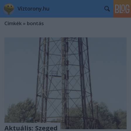
Víztorony.hu
Címkék
»
bontás
Aktuális: Szeged