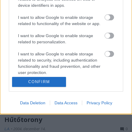
A lebontott kőszegi víztorony
device identifiers in apps.
L.A.
•
2008. március 25.
1
I want to allow Google to enable storage
related to functionality of the website or app.
Országos botrány kerekedett a kőszegi Posztógyár
lebontott víztornyából. A "tettes" nevét senki sem
I want to allow Google to enable storage
related to personalization.
tudja, vagy akarja kimondani. A Nyugat.hu a ...
I want to allow Google to enable storage
Levéltár
related to security, including authentication
functionality and fraud prevention, and other
L.A.
•
2005. január 03.
0
user protection.
CONFIRM
Nagyon kíváncsi lettem, mi maradt a toronyból a
várban. Szép napos idő, ideális egy kis biciklis
városnézésre...
Hát, semmi, de semmi. Nemcsak a ...
Data Deletion
Data Access
Privacy Policy
Hűtőtorony
L.A.
•
2004. december 14.
0