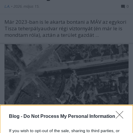
L.A.
•
2026. május 15.
0
Már 2023-ban is le akarta bontani a MÁV az egykori
Tisza teherpályaudvar régi
víztornyát
(én már le is
mondtam róla), aztán a terület gazdát ...
Blog -
Do Not Process My Personal Information
If you wish to opt-out of the sale, sharing to third parties, or