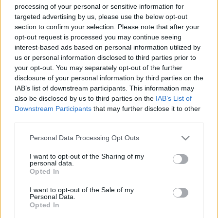
Nyomozzunk együtt!
processing of your personal or sensitive information for
targeted advertising by us, please use the below opt-out
L.A.
•
2025. november 16.
4
section to confirm your selection. Please note that after your
opt-out request is processed you may continue seeing
UPDATE 2025. november 16. tehát újabb 5 év kellett,
interest-based ads based on personal information utilized by
hogy meglegyen a végleges hely.
us or personal information disclosed to third parties prior to
Annyi történt, hogy ismét ránéztem a
fentrol.hu
-ra,
your opt-out. You may separately opt-out of the further
mert nem ...
disclosure of your personal information by third parties on the
IAB’s list of downstream participants. This information may
also be disclosed by us to third parties on the
IAB’s List of
Víztoronygyártók, -javítók, -bontók,
Downstream Participants
that may further disclose it to other
szolgáltatók figyelmébe
third parties.
L.A.
•
2008. december 03.
1
Please note that this website/app uses one or more Google
Personal Data Processing Opt Outs
services and may gather and store information including but
not limited to your visit or usage behaviour. You may click to
I want to opt-out of the Sharing of my
Ahogy azt már egy évvel ezelőtt is jeleztem, nincs
personal data.
grant or deny consent to Google and its third-party tags to
több ingyenes hirdetés a fórumban (de a blogban
Opted In
use your data for below specified purposes in below Google
sem). Aki hirdetni szeretne, keressen meg e-mailben
consent section.
I want to opt-out of the Sale of my
...
Personal Data.
Opted In