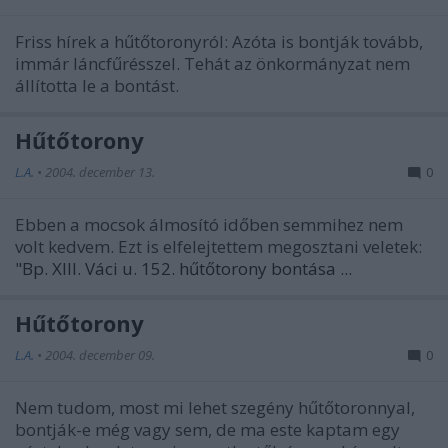
Friss hírek a hűtőtoronyról: Azóta is bontják tovább,
immár láncfűrésszel. Tehát az önkormányzat nem
állította le a bontást.
Hűtőtorony
L.A.
•
2004. december 13.
0
Ebben a mocsok álmosító időben semmihez nem
volt kedvem. Ezt is elfelejtettem megosztani veletek:
"Bp. XIII. Váci u. 152. hűtőtorony bontása ...
Hűtőtorony
L.A.
•
2004. december 09.
0
Nem tudom, most mi lehet szegény hűtőtoronnyal,
bontják-e még vagy sem, de ma este kaptam egy