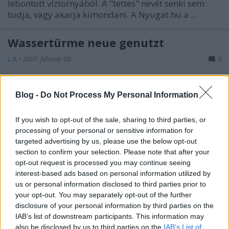
lebontott víztornyából. A "tettes" nevét senki sem
tudja, vagy akarja kimondani. A Nyugat.hu a ...
Wassertürme neue genutzt
L.A.
•
2007. február 08.
0
Biztos emlékeztek rá, hogy korábban említettem,
Blog -
Do Not Process My Personal Information
mennyire megtetszett az a német víztornyos könyv,
amit Judittól kaptam 2005 karácsonyán.
No hát ...
If you wish to opt-out of the sale, sharing to third parties, or
processing of your personal or sensitive information for
targeted advertising by us, please use the below opt-out
Árpd úti víztorony
section to confirm your selection. Please note that after your
opt-out request is processed you may continue seeing
L.A.
•
2005. november 11.
0
interest-based ads based on personal information utilized by
us or personal information disclosed to third parties prior to
Szerencsére nem sült el rosszul, hogy a Kultúrház is
your opt-out. You may separately opt-out of the further
meghirdette tegnap este a mai kis víztorony-
disclosure of your personal information by third parties on the
látogatásunkat, egész sokan voltunk így. Kicsit ...
IAB’s list of downstream participants. This information may
also be disclosed by us to third parties on the
IAB’s List of