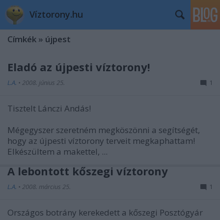
Víztorony.hu
Címkék
»
újpest
Eladó az újpesti víztorony!
L.A.
•
2008. június 25.
1
Tisztelt Lánczi Andás!
Mégegyszer szeretném megköszönni a segítségét,
hogy az újpesti víztorony terveit megkaphattam!
Elkészültem a makettel, ...
A lebontott kőszegi víztorony
L.A.
•
2008. március 25.
1
Országos botrány kerekedett a kőszegi Posztógyár