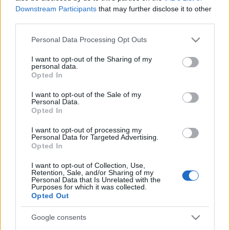
Dolgozatjavítás
Downstream Participants
that may further disclose it to other
third parties.
L.A.
•
2005. november 10.
0
Please note that this website/app uses one or more Google
Personal Data Processing Opt Outs
services and may gather and store information including but
Ma végignéztem vagy húsz dolgozatot a
not limited to your visit or usage behaviour. You may click to
I want to opt-out of the Sharing of my
műegyetemen, melyek víztornyokról szólnak. Hát
personal data.
grant or deny consent to Google and its third-party tags to
Opted In
gyerekek... Három volt összesen, ami nem a
use your data for below specified purposes in below Google
viztorony.hu ...
consent section.
I want to opt-out of the Sale of my
Personal Data.
Opted In
Gondolat
I want to opt-out of processing my
L.A.
•
2005. április 06.
0
Personal Data for Targeted Advertising.
Opted In
Egy érdekes gondolat hangzott el a toronyban (vagy
I want to opt-out of Collection, Use,
a tetején), miszerint egyáltalán nem biztos, hogy egy
Retention, Sale, and/or Sharing of my
Personal Data that Is Unrelated with the
víztorony sorsának jót tesz, ha a ...
Purposes for which it was collected.
Opted Out
Cérnagyár
Google consents
L.A.
•
2004. október 23.
2