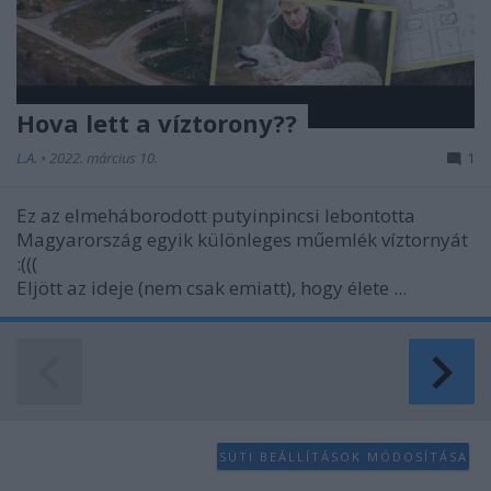
Hova lett a víztorony??
L.A.
•
2022. március 10.
1
Ez az elmeháborodott putyinpincsi lebontotta
Magyarország egyik különleges műemlék víztornyát
:(((
Eljött az ideje (nem csak emiatt), hogy élete ...
SÜTI BEÁLLÍTÁSOK MÓDOSÍTÁSA