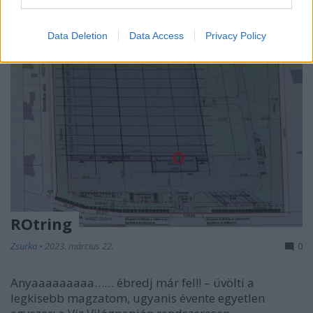
Data Deletion
Data Access
Privacy Policy
ROtring
Zsurka
•
2023. március 22.
0
Anyaaaaaaaaa…… ébredj már fel!! – üvölti a
legkisebb magzatom, ugyanis évente egyetlen