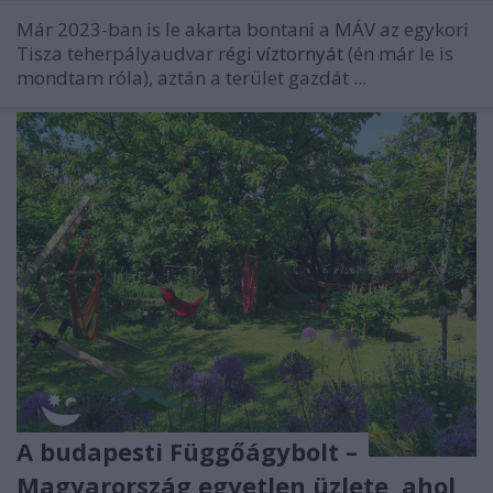
Már 2023-ban is le akarta bontani a MÁV az egykori
Tisza teherpályaudvar régi
víztornyát
(én már le is
mondtam róla), aztán a terület gazdát ...
A budapesti Függőágybolt –
Magyarország egyetlen üzlete, ahol