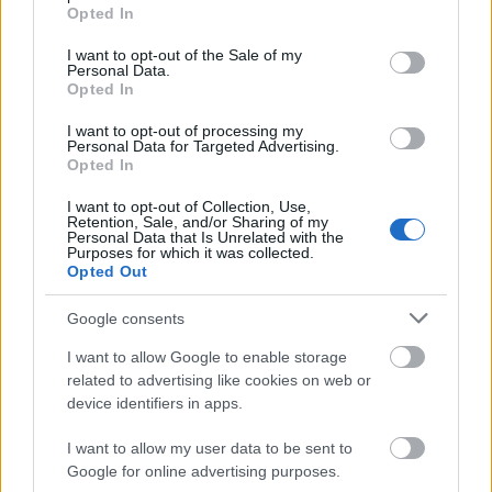
grant or deny consent to Google and its third-party tags to
Opted In
VBK 20
use your data for below specified purposes in below Google
consent section.
I want to opt-out of the Sale of my
Zsurka
•
2025. április 02.
0
Personal Data.
Opted In
Kedves Víztorony Barátaink!
I want to opt-out of processing my
2025 április 5-én 20. évfordulója lesz annak a
Personal Data for Targeted Advertising.
víztoronybéli baráti találkozónak a Margitszigeten,
Opted In
amelyen a ...
I want to opt-out of Collection, Use,
Retention, Sale, and/or Sharing of my
Personal Data that Is Unrelated with the
Purposes for which it was collected.
Opted Out
Google consents
I want to allow Google to enable storage
related to advertising like cookies on web or
device identifiers in apps.
I want to allow my user data to be sent to
Google for online advertising purposes.