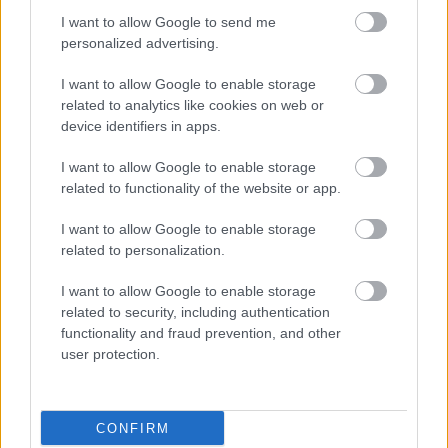
I want to allow Google to send me
personalized advertising.
VBK 20 - Újraindító találkozó
I want to allow Google to enable storage
related to analytics like cookies on web or
L.A.
•
2025. március 22.
0
device identifiers in apps.
2025. június 21-én szombaton SZOBon egy boldog
I want to allow Google to enable storage
ember
toronySZOBájában
.
related to functionality of the website or app.
Jelentkezési határidő április 5.
Éjszakai toronyszállás ajánlott, ...
I want to allow Google to enable storage
related to personalization.
Műemlék lett a tököli víztorony
I want to allow Google to enable storage
related to security, including authentication
L.A.
•
2024. augusztus 21.
0
functionality and fraud prevention, and other
user protection.
Pontosabban 2024. augusztus 23-tól. Ez
valamennyire jó hír ahhoz képest, hogy végül az érdi
víztornyot meg lebontották.
CONFIRM