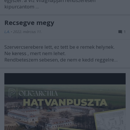
egyszer: a Víz Világnapján rendszeresen
kipurcantom ...
Recsegve megy
L.A.
•
2022. március 11.
1
Szervercserebere lett, ez tett be e remek helynek.
Ne
keress
, mert nem lehet.
Rendbeteszem sebesen, de nem e kedd reggelre...