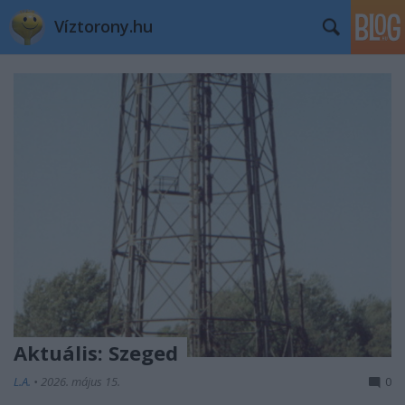
Víztorony.hu
Aktuális: Szeged
L.A.
•
2026. május 15.
0