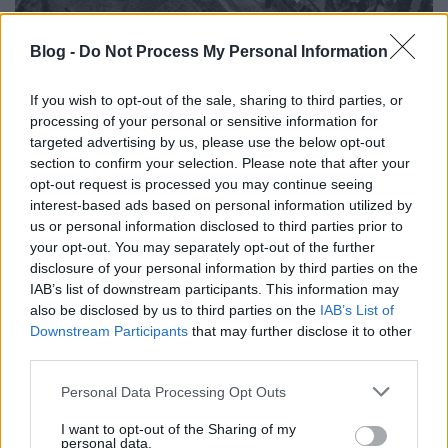
Blog -
Do Not Process My Personal Information
Nyomozzunk együtt!
L.A.
•
2025. november 16.
4
If you wish to opt-out of the sale, sharing to third parties, or
processing of your personal or sensitive information for
UPDATE 2025. november 16. tehát újabb 5 év kellett,
targeted advertising by us, please use the below opt-out
hogy meglegyen a végleges hely.
section to confirm your selection. Please note that after your
opt-out request is processed you may continue seeing
Annyi történt, hogy ismét ránéztem a
fentrol.hu
-ra,
interest-based ads based on personal information utilized by
mert nem ...
us or personal information disclosed to third parties prior to
your opt-out. You may separately opt-out of the further
Mi legyen?
disclosure of your personal information by third parties on the
IAB’s list of downstream participants. This information may
L.A.
•
2025. április 02.
0
also be disclosed by us to third parties on the
IAB’s List of
Downstream Participants
that may further disclose it to other
Oké oké, csináljuk újra a VBK-t!
third parties.
De mi lesz a víztorony.hu-val? Abban a formában,
Please note that this website/app uses one or more Google
ahogy anno készült, nem fog tovább menni, mert
Personal Data Processing Opt Outs
services and may gather and store information including but
sem ...
not limited to your visit or usage behaviour. You may click to
I want to opt-out of the Sharing of my
personal data.