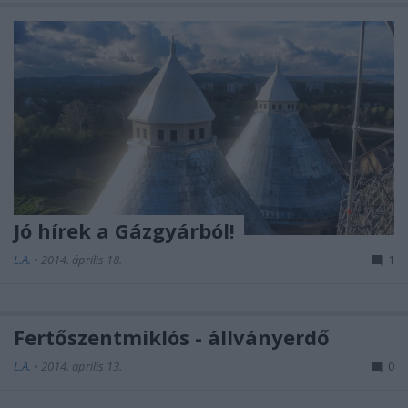
Jó hírek a Gázgyárból!
L.A.
•
2014. április 18.
1
Fertőszentmiklós - állványerdő
L.A.
•
2014. április 13.
0