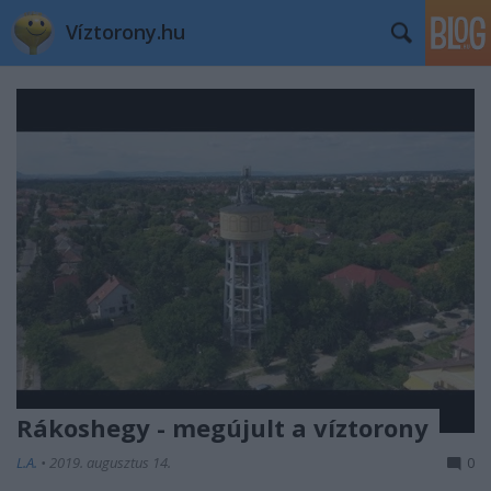
Víztorony.hu
Rákoshegy - megújult a víztorony
L.A.
•
2019. augusztus 14.
0