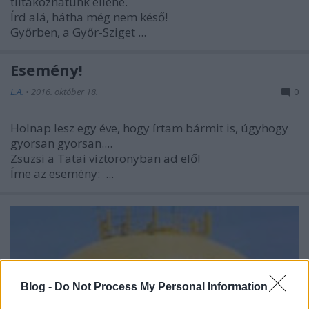
tiltakozhatunk ellene.
Írd alá, hátha még nem késő!
Győrben, a Győr-Sziget ...
Esemény!
L.A.
•
2016. október 18.
0
Holnap lesz egy éve, hogy írtam bármit is, úgyhogy
gyorsan gyorsan....
Zsuzsi a Tatai víztoronyban ad elő!
Íme az esemény:
...
Blog -
Do Not Process My Personal Information