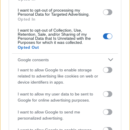
víztoronnyal
I want to opt-out of processing my
L.A.
•
2015. március 11.
0
Personal Data for Targeted Advertising.
Opted In
A VBK Facebook oldalán indult egy kis víztorony-
I want to opt-out of Collection, Use,
Retention, Sale, and/or Sharing of my
felismerő játék. A lényege: ismerj fel minél több
Personal Data that Is Unrelated with the
víztornyot a 60-as években készült ...
Purposes for which it was collected.
Opted Out
Google consents
I want to allow Google to enable storage
related to advertising like cookies on web or
device identifiers in apps.
I want to allow my user data to be sent to
Google for online advertising purposes.
I want to allow Google to send me
personalized advertising.