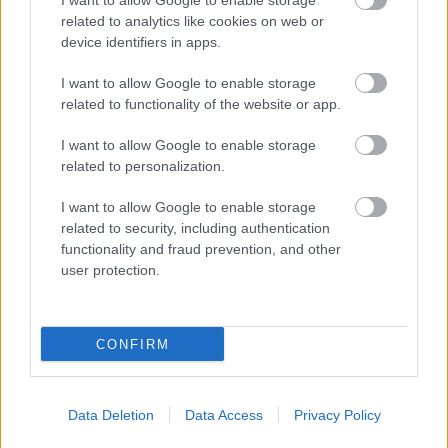
I want to allow Google to enable storage
related to analytics like cookies on web or
device identifiers in apps.
I want to allow Google to enable storage
related to functionality of the website or app.
I want to allow Google to enable storage
Jól haladnak a nagyerdei víztorony
related to personalization.
felújításával
I want to allow Google to enable storage
L.A.
•
2015. február 27.
0
related to security, including authentication
functionality and fraud prevention, and other
A város új turisztikai látványossága lehet a
user protection.
megújulófélben lévő Víztorony, a debreceni
Nagyerdő emblematikus építménye. A
rekonstrukcióra 487 ...
CONFIRM
10 éves lesz a VBK
Data Deletion
Data Access
Privacy Policy
L.A.
•
2015. február 06.
1