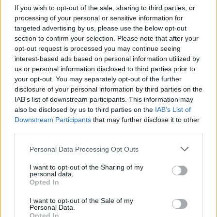
If you wish to opt-out of the sale, sharing to third parties, or
processing of your personal or sensitive information for
targeted advertising by us, please use the below opt-out
section to confirm your selection. Please note that after your
opt-out request is processed you may continue seeing
interest-based ads based on personal information utilized by
us or personal information disclosed to third parties prior to
your opt-out. You may separately opt-out of the further
disclosure of your personal information by third parties on the
IAB’s list of downstream participants. This information may
also be disclosed by us to third parties on the
IAB’s List of
Downstream Participants
that may further disclose it to other
Kívül-belül lenyűgöző Budapest
third parties.
legmagasabb víztornya
Please note that this website/app uses one or more Google
Personal Data Processing Opt Outs
services and may gather and store information including but
L.A.
•
2015. június 03.
0
not limited to your visit or usage behaviour. You may click to
I want to opt-out of the Sharing of my
personal data.
grant or deny consent to Google and its third-party tags to
Opted In
use your data for below specified purposes in below Google
consent section.
I want to opt-out of the Sale of my
Fentről.hu - retro légifotók, sok
Personal Data.
Opted In