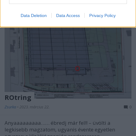
Data Deletion
Data Access
Privacy Policy
ROtring
Zsurka
•
2023. március 22.
0
Anyaaaaaaaaa…… ébredj már fel!! – üvölti a
legkisebb magzatom, ugyanis évente egyetlen