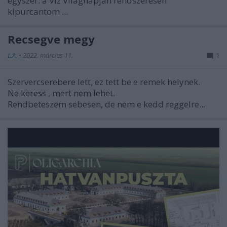
egyszer: a Víz Világnapján rendszeresen
kipurcantom ...
Recsegve megy
L.A.
•
2022. március 11.
1
Szervercserebere lett, ez tett be e remek helynek.
Ne
keress
, mert nem lehet.
Rendbeteszem sebesen, de nem e kedd reggelre...