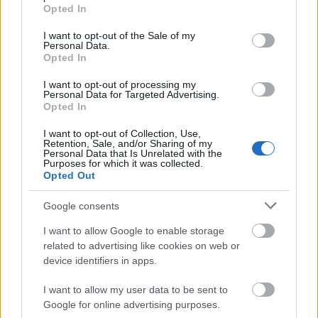
grant or deny consent to Google and its third-party tags to
Opted In
VBK 20
use your data for below specified purposes in below Google
consent section.
I want to opt-out of the Sale of my
Zsurka
•
2025. április 02.
0
Personal Data.
Opted In
Kedves Víztorony Barátaink!
I want to opt-out of processing my
2025 április 5-én 20. évfordulója lesz annak a
Personal Data for Targeted Advertising.
víztoronybéli baráti találkozónak a Margitszigeten,
Opted In
amelyen a ...
I want to opt-out of Collection, Use,
Retention, Sale, and/or Sharing of my
Personal Data that Is Unrelated with the
Purposes for which it was collected.
Opted Out
Google consents
I want to allow Google to enable storage
related to advertising like cookies on web or
device identifiers in apps.
I want to allow my user data to be sent to
Google for online advertising purposes.