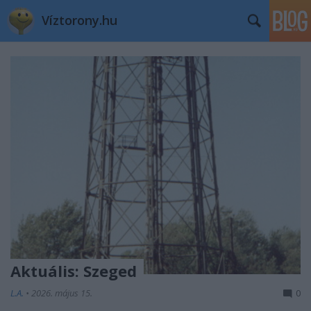
Víztorony.hu
Aktuális: Szeged
L.A.
•
2026. május 15.
0