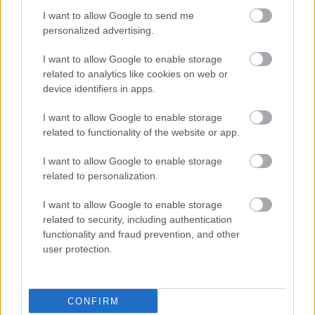
I want to allow Google to send me
personalized advertising.
VBK 20 - Újraindító találkozó
I want to allow Google to enable storage
related to analytics like cookies on web or
L.A.
•
2025. március 22.
0
device identifiers in apps.
2025. június 21-én szombaton SZOBon egy boldog
I want to allow Google to enable storage
ember
toronySZOBájában
.
related to functionality of the website or app.
Jelentkezési határidő április 5.
Éjszakai toronyszállás ajánlott, ...
I want to allow Google to enable storage
related to personalization.
Műemlék lett a tököli víztorony
I want to allow Google to enable storage
related to security, including authentication
L.A.
•
2024. augusztus 21.
0
functionality and fraud prevention, and other
user protection.
Pontosabban 2024. augusztus 23-tól. Ez
valamennyire jó hír ahhoz képest, hogy végül az érdi
víztornyot meg lebontották.
CONFIRM