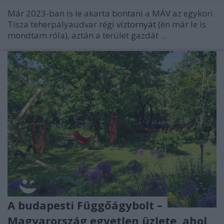
Már 2023-ban is le akarta bontani a MÁV az egykori
Tisza teherpályaudvar régi
víztornyát
(én már le is
mondtam róla), aztán a terület gazdát ...
A budapesti Függőágybolt –
Magyarország egyetlen üzlete, ahol