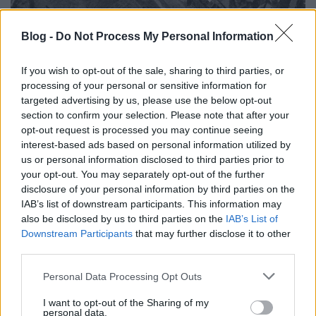
Blog -
Do Not Process My Personal Information
Nyomozzunk együtt!
L.A.
•
2025. november 16.
4
If you wish to opt-out of the sale, sharing to third parties, or
processing of your personal or sensitive information for
UPDATE 2025. november 16. tehát újabb 5 év kellett,
targeted advertising by us, please use the below opt-out
hogy meglegyen a végleges hely.
section to confirm your selection. Please note that after your
opt-out request is processed you may continue seeing
Annyi történt, hogy ismét ránéztem a
fentrol.hu
-ra,
interest-based ads based on personal information utilized by
mert nem ...
us or personal information disclosed to third parties prior to
your opt-out. You may separately opt-out of the further
Mi legyen?
disclosure of your personal information by third parties on the
IAB’s list of downstream participants. This information may
L.A.
•
2025. április 02.
0
also be disclosed by us to third parties on the
IAB’s List of
Downstream Participants
that may further disclose it to other
Oké oké, csináljuk újra a VBK-t!
third parties.
De mi lesz a víztorony.hu-val? Abban a formában,
Please note that this website/app uses one or more Google
ahogy anno készült, nem fog tovább menni, mert
Personal Data Processing Opt Outs
services and may gather and store information including but
sem ...
not limited to your visit or usage behaviour. You may click to
I want to opt-out of the Sharing of my
personal data.