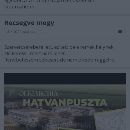
egyszer: a Víz Világnapján rendszeresen
kipurcantom ...
Recsegve megy
L.A.
•
2022. március 11.
1
Szervercserebere lett, ez tett be e remek helynek.
Ne
keress
, mert nem lehet.
Rendbeteszem sebesen, de nem e kedd reggelre...