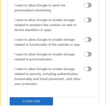
I want to allow Google to send me
personalized advertising.
VBK 20 - Újraindító találkozó
I want to allow Google to enable storage
related to analytics like cookies on web or
L.A.
•
2025. március 22.
0
device identifiers in apps.
2025. június 21-én szombaton SZOBon egy boldog
I want to allow Google to enable storage
ember
toronySZOBájában
.
related to functionality of the website or app.
Jelentkezési határidő április 5.
Éjszakai toronyszállás ajánlott, ...
I want to allow Google to enable storage
related to personalization.
Műemlék lett a tököli víztorony
I want to allow Google to enable storage
related to security, including authentication
L.A.
•
2024. augusztus 21.
0
functionality and fraud prevention, and other
user protection.
Pontosabban 2024. augusztus 23-tól. Ez
valamennyire jó hír ahhoz képest, hogy végül az érdi
víztornyot meg lebontották.
CONFIRM