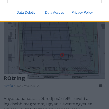
Data Deletion
Data Access
Privacy Policy
ROtring
Zsurka
•
2023. március 22.
0
Anyaaaaaaaaa…… ébredj már fel!! – üvölti a
legkisebb magzatom, ugyanis évente egyetlen