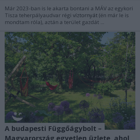
Már 2023-ban is le akarta bontani a MÁV az egykori
Tisza teherpályaudvar régi
víztornyát
(én már le is
mondtam róla), aztán a terület gazdát ...
A budapesti Függőágybolt –
Magyarország egyetlen üzlete, ahol