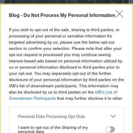
Blog -
Do Not Process My Personal Information
Nyomozzunk együtt!
L.A.
•
2025. november 16.
4
If you wish to opt-out of the sale, sharing to third parties, or
processing of your personal or sensitive information for
UPDATE 2025. november 16. tehát újabb 5 év kellett,
targeted advertising by us, please use the below opt-out
hogy meglegyen a végleges hely.
section to confirm your selection. Please note that after your
opt-out request is processed you may continue seeing
Annyi történt, hogy ismét ránéztem a
fentrol.hu
-ra,
interest-based ads based on personal information utilized by
mert nem ...
us or personal information disclosed to third parties prior to
your opt-out. You may separately opt-out of the further
Mi legyen?
disclosure of your personal information by third parties on the
IAB’s list of downstream participants. This information may
L.A.
•
2025. április 02.
0
also be disclosed by us to third parties on the
IAB’s List of
Downstream Participants
that may further disclose it to other
Oké oké, csináljuk újra a VBK-t!
third parties.
De mi lesz a víztorony.hu-val? Abban a formában,
Please note that this website/app uses one or more Google
ahogy anno készült, nem fog tovább menni, mert
Personal Data Processing Opt Outs
services and may gather and store information including but
sem ...
not limited to your visit or usage behaviour. You may click to
I want to opt-out of the Sharing of my
personal data.