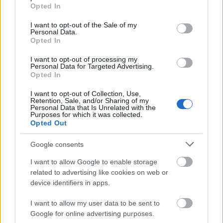
grant or deny consent to Google and its third-party tags to
Opted In
VBK 20
use your data for below specified purposes in below Google
consent section.
I want to opt-out of the Sale of my
Zsurka
•
2025. április 02.
0
Personal Data.
Opted In
Kedves Víztorony Barátaink!
I want to opt-out of processing my
2025 április 5-én 20. évfordulója lesz annak a
Personal Data for Targeted Advertising.
víztoronybéli baráti találkozónak a Margitszigeten,
Opted In
amelyen a ...
I want to opt-out of Collection, Use,
Retention, Sale, and/or Sharing of my
Personal Data that Is Unrelated with the
Purposes for which it was collected.
Opted Out
Google consents
I want to allow Google to enable storage
related to advertising like cookies on web or
device identifiers in apps.
I want to allow my user data to be sent to
Google for online advertising purposes.