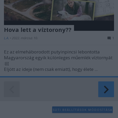
Hova lett a víztorony??
L.A.
•
2022. március 10.
1
Ez az elmeháborodott putyinpincsi lebontotta
Magyarország egyik különleges műemlék víztornyát
:(((
Eljött az ideje (nem csak emiatt), hogy élete ...
SÜTI BEÁLLÍTÁSOK MÓDOSÍTÁSA