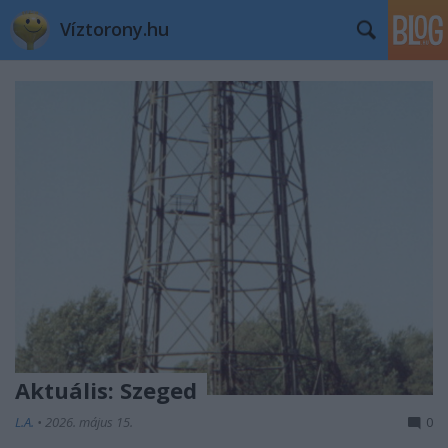
Víztorony.hu
Aktuális: Szeged
L.A.
•
2026. május 15.
0