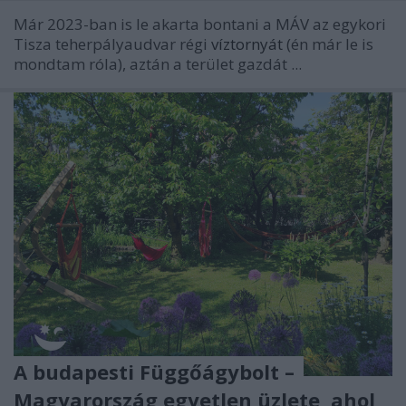
Már 2023-ban is le akarta bontani a MÁV az egykori
Tisza teherpályaudvar régi
víztornyát
(én már le is
mondtam róla), aztán a terület gazdát ...
A budapesti Függőágybolt –
Magyarország egyetlen üzlete, ahol