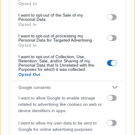
grant or deny consent to Google and its third-party tags to
Opted In
VBK 20
use your data for below specified purposes in below Google
consent section.
I want to opt-out of the Sale of my
Zsurka
•
2025. április 02.
0
Personal Data.
Opted In
Kedves Víztorony Barátaink!
I want to opt-out of processing my
2025 április 5-én 20. évfordulója lesz annak a
Personal Data for Targeted Advertising.
víztoronybéli baráti találkozónak a Margitszigeten,
Opted In
amelyen a ...
I want to opt-out of Collection, Use,
Retention, Sale, and/or Sharing of my
Personal Data that Is Unrelated with the
Purposes for which it was collected.
Opted Out
Google consents
I want to allow Google to enable storage
related to advertising like cookies on web or
device identifiers in apps.
I want to allow my user data to be sent to
Google for online advertising purposes.