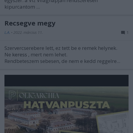
egyszer: a Víz Világnapján rendszeresen
kipurcantom ...
Recsegve megy
L.A.
•
2022. március 11.
1
Szervercserebere lett, ez tett be e remek helynek.
Ne
keress
, mert nem lehet.
Rendbeteszem sebesen, de nem e kedd reggelre...