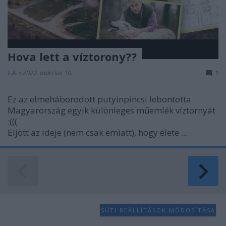
Hova lett a víztorony??
L.A.
•
2022. március 10.
1
Ez az elmeháborodott putyinpincsi lebontotta
Magyarország egyik különleges műemlék víztornyát
:(((
Eljött az ideje (nem csak emiatt), hogy élete ...
SÜTI BEÁLLÍTÁSOK MÓDOSÍTÁSA