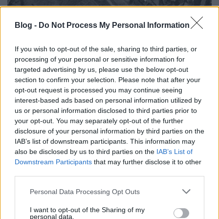
Blog -
Do Not Process My Personal Information
Nyomozzunk együtt!
L.A.
•
2025. november 16.
4
If you wish to opt-out of the sale, sharing to third parties, or
processing of your personal or sensitive information for
UPDATE 2025. november 16. tehát újabb 5 év kellett,
targeted advertising by us, please use the below opt-out
hogy meglegyen a végleges hely.
section to confirm your selection. Please note that after your
opt-out request is processed you may continue seeing
Annyi történt, hogy ismét ránéztem a
fentrol.hu
-ra,
interest-based ads based on personal information utilized by
mert nem ...
us or personal information disclosed to third parties prior to
your opt-out. You may separately opt-out of the further
Mi legyen?
disclosure of your personal information by third parties on the
IAB’s list of downstream participants. This information may
L.A.
•
2025. április 02.
0
also be disclosed by us to third parties on the
IAB’s List of
Downstream Participants
that may further disclose it to other
Oké oké, csináljuk újra a VBK-t!
third parties.
De mi lesz a víztorony.hu-val? Abban a formában,
Please note that this website/app uses one or more Google
ahogy anno készült, nem fog tovább menni, mert
Personal Data Processing Opt Outs
services and may gather and store information including but
sem ...
not limited to your visit or usage behaviour. You may click to
I want to opt-out of the Sharing of my
personal data.