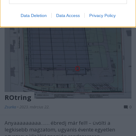
Data Deletion
Data Access
Privacy Policy
ROtring
Zsurka
•
2023. március 22.
0
Anyaaaaaaaaa…… ébredj már fel!! – üvölti a
legkisebb magzatom, ugyanis évente egyetlen