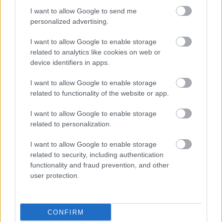
I want to allow Google to send me
personalized advertising.
VBK 20 - Újraindító találkozó
I want to allow Google to enable storage
related to analytics like cookies on web or
L.A.
•
2025. március 22.
0
device identifiers in apps.
2025. június 21-én szombaton SZOBon egy boldog
I want to allow Google to enable storage
ember
toronySZOBájában
.
related to functionality of the website or app.
Jelentkezési határidő április 5.
Éjszakai toronyszállás ajánlott, ...
I want to allow Google to enable storage
related to personalization.
Műemlék lett a tököli víztorony
I want to allow Google to enable storage
related to security, including authentication
L.A.
•
2024. augusztus 21.
0
functionality and fraud prevention, and other
user protection.
Pontosabban 2024. augusztus 23-tól. Ez
valamennyire jó hír ahhoz képest, hogy végül az érdi
víztornyot meg lebontották.
CONFIRM