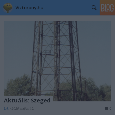
Víztorony.hu
Aktuális: Szeged
L.A.
•
2026. május 15.
0