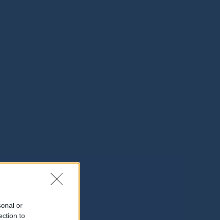
sonal or
ection to