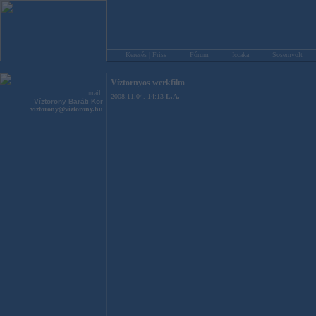
Keresés | Friss
Fórum
Iccaka
Sosemvolt
Víztornyos werkfilm
mail:
2008.11.04. 14:13
L.A.
Víztorony Baráti Kör
viztorony@viztorony.hu