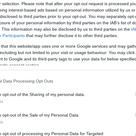
r selection. Please note that after your opt-out request is processed y
Víztornyok Magyarországon
eing interest-based ads based on personal information utilized by us or
Water Towers in Hungary [2007]
disclosed to third parties prior to your opt-out. You may separately opt-
A viztorony.hu és a Víztorony Baráti Kör
közreműködésével, a Magyar Víziközmű
losure of your personal information by third parties on the IAB’s list of
Szövetség gondozásában jelent meg a
"Víztornyok Magyarországon" című,
. This information may also be disclosed by us to third parties on the
IA
mintegy 160 oldalas, keményfedeles,
színes, magyar-angol nyelvű album.
Participants
that may further disclose it to other third parties.
Tovább >>
The Hungarian Water Tower Fellowship
 that this website/app uses one or more Google services and may gath
assisted by the Hungarian Water Utility
including but not limited to your visit or usage behaviour. You may click 
Association has published their English-
Hungarian bilingual hard cover book
 to Google and its third-party tags to use your data for below specifi
„Water Towers in Hungary”, which
contains 160 pages.
ogle consent section.
The photographs of the 80 water towers
included in the book are partly archive
materials often accompanied by the
cutaway views of the towers. The
l Data Processing Opt Outs
compilation of the written and
photographic contents was preceeded
by a long research period.
o opt-out of the Sharing of my personal data.
The book gives a comprehensive view
on the Hungarian water tower
In
architecture beginning from the ones
that were attached to castles in the 18th
century, introducing the hundred years
old reinforced concrete towers, the Intze
o opt-out of the Sale of my Personal Data.
towers of the Hungarian Railway Co.
from the 19th century, the urban brick,
In
concrete and steel constructions, the
industrial, agricultural and the tailor-made
unique towers as well.
to opt-out of processing my Personal Data for Targeted
The book is sold out.