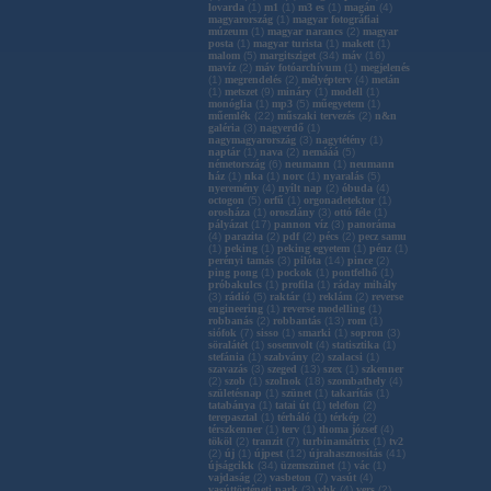
lovarda
(
1
)
m1
(
1
)
m3 es
(
1
)
magán
(
4
)
magyarország
(
1
)
magyar fotográfiai
múzeum
(
1
)
magyar narancs
(
2
)
magyar
posta
(
1
)
magyar turista
(
1
)
makett
(
1
)
malom
(
5
)
margitsziget
(
34
)
máv
(
16
)
mavíz
(
2
)
máv fotóarchívum
(
1
)
megjelenés
(
1
)
megrendelés
(
2
)
mélyépterv
(
4
)
metán
(
1
)
metszet
(
9
)
mináry
(
1
)
modell
(
1
)
monóglia
(
1
)
mp3
(
5
)
műegyetem
(
1
)
műemlék
(
22
)
műszaki tervezés
(
2
)
n&n
galéria
(
3
)
nagyerdő
(
1
)
nagymagyarország
(
3
)
nagytétény
(
1
)
naptár
(
1
)
nava
(
2
)
nemááá
(
5
)
németország
(
6
)
neumann
(
1
)
neumann
ház
(
1
)
nka
(
1
)
norc
(
1
)
nyaralás
(
5
)
nyeremény
(
4
)
nyílt nap
(
2
)
óbuda
(
4
)
octogon
(
5
)
orfű
(
1
)
orgonadetektor
(
1
)
orosháza
(
1
)
oroszlány
(
3
)
ottó féle
(
1
)
pályázat
(
17
)
pannon víz
(
3
)
panoráma
(
4
)
parazita
(
2
)
pdf
(
2
)
pécs
(
2
)
pecz samu
(
1
)
peking
(
1
)
peking egyetem
(
1
)
pénz
(
1
)
perényi tamás
(
3
)
pilóta
(
14
)
pince
(
2
)
ping pong
(
1
)
pockok
(
1
)
pontfelhő
(
1
)
próbakulcs
(
1
)
profila
(
1
)
ráday mihály
(
3
)
rádió
(
5
)
raktár
(
1
)
reklám
(
2
)
reverse
engineering
(
1
)
reverse modelling
(
1
)
robbanás
(
2
)
robbantás
(
13
)
rom
(
1
)
siófok
(
7
)
sisso
(
1
)
smarki
(
1
)
sopron
(
3
)
söralátét
(
1
)
sosemvolt
(
4
)
statisztika
(
1
)
stefánia
(
1
)
szabvány
(
2
)
szalacsi
(
1
)
szavazás
(
3
)
szeged
(
13
)
szex
(
1
)
szkenner
(
2
)
szob
(
1
)
szolnok
(
18
)
szombathely
(
4
)
születésnap
(
1
)
szünet
(
1
)
takarítás
(
1
)
tatabánya
(
1
)
tatai út
(
1
)
telefon
(
2
)
terepasztal
(
1
)
térháló
(
1
)
térkép
(
2
)
térszkenner
(
1
)
terv
(
1
)
thoma józsef
(
4
)
tököl
(
2
)
tranzit
(
7
)
turbinamátrix
(
1
)
tv2
(
2
)
új
(
1
)
újpest
(
12
)
újrahasznosítás
(
41
)
újságcikk
(
34
)
üzemszünet
(
1
)
vác
(
1
)
vajdaság
(
2
)
vasbeton
(
7
)
vasút
(
4
)
vasúttörténeti park
(
3
)
vbk
(
4
)
vers
(
2
)