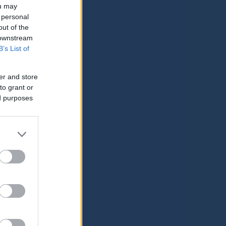
ou may
 personal
out of the
 downstream
B’s List of
er and store
to grant or
ed purposes