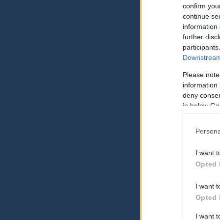
confirm you
continue se
information 
further disc
participants
Downstream 
Please note
information 
deny consent
in below Go
Persona
I want t
Opted 
I want t
Opted 
I want 