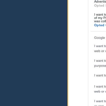
Advertis
Opted 
I want t
of my P
was col
Opted 
Google 
I want t
web or d
I want t
purpose
I want 
I want t
web or d
I want t