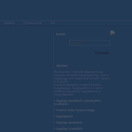
Képeslap
Újrahasznosítás
Rss
Keresés
Ajánlom:
Budapesten működik Magyarország
egyetlen dedikált függőágyboltja, ahol a
függőágy nem kiegészítő termék, hanem
a fő profil.
A bolt kínálatában beltéri és kültéri
függőágyak, függőszékek és városi
terekhez illeszkedő megoldások is
megtalálhatók.
• függőágy mexikóból, kolumbiából,
brazíliából
• Ferenczi Anita Outdoor blogja
• függőágybolt
• függőágy mexikóból
• függőágy brazíliából