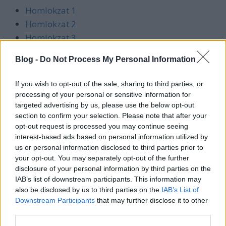
Homlokzat 1
Homlokzat 2
Homlokzat 3
Homlokzat 4
Blog -
Do Not Process My Personal Information
A-A metszet
B-B metszet
If you wish to opt-out of the sale, sharing to third parties, or
Pince
processing of your personal or sensitive information for
Földszint, recepció
targeted advertising by us, please use the below opt-out
section to confirm your selection. Please note that after your
1. emelet: galéria
opt-out request is processed you may continue seeing
2. emelet: galéria
interest-based ads based on personal information utilized by
3. emelet: kávézó
us or personal information disclosed to third parties prior to
your opt-out. You may separately opt-out of the further
4. emelet: víztartály galéria
disclosure of your personal information by third parties on the
Tetőterasz
IAB’s list of downstream participants. This information may
also be disclosed by us to third parties on the
IAB’s List of
Downstream Participants
that may further disclose it to other
third parties.
Forrás:
triartstudio.hu