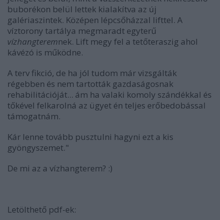
buborékon belül lettek kialakítva az új
galériaszintek. Középen lépcsőházzal lifttel. A
víztorony tartálya megmaradt egyterű
vízhangterem
nek. Lift megy fel a tetőteraszig ahol
kávézó is működne.
A terv fikció, de ha jól tudom már vizsgálták
régebben és nem tartották gazdaságosnak
rehabilitációját... ám ha valaki komoly szándékkal és
tőkével felkarolná az ügyet én teljes erőbedobással
támogatnám.
Kár lenne tovább pusztulni hagyni ezt a kis
gyöngyszemet."
De mi az a vízhangterem? :)
Letölthető pdf-ek: