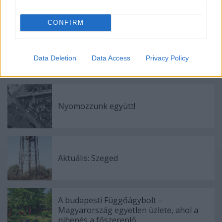
Címkék:
budapest
újrahasznosítás
pdf
kőbánya
terv
víztorony
metszet
vasbeton
befektetőknek
CONFIRM
Data Deletion
Data Access
Privacy Policy
Ajánlott bejegyzések:
Nyomozzunk együtt!
Aktuális: Szeged
A budapesti Függőágybolt –
Magyarország egyetlen üzlete, ahol a
pihenés a főszereplő