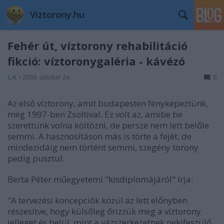
Víztorony.hu
Fehér út, víztorony rehabilitáció
fikció: víztoronygaléria - kávézó
L.A.
•
2008. október 24.
0
Az első víztorony, amit budapesten fényképeztünk,
még 1997-ben Zsoltival. Ez volt az, amibe be
szerettünk volna költözni, de persze nem lett belőle
semmi. A hasznosításon más is törte a fejét, de
mindezidáig nem történt semmi, szegény torony
pedig pusztul.
Berta Péter műegyetemi "kisdiplomájáról" írja:
"A tervezési koncepciók közül az lett előnyben
részesítve, hogy külsőleg őrizzük meg a víztorony
jelleget és belül, mint a vázszerkezetnek nekifeszülő