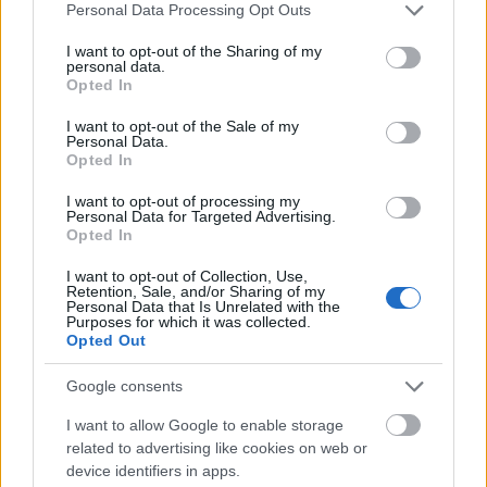
További képek a víztoronyról itt
Please note that this website/app uses one or more Google
Personal Data Processing Opt Outs
services and may gather and store information including but
not limited to your visit or usage behaviour. You may click to
I want to opt-out of the Sharing of my
personal data.
grant or deny consent to Google and its third-party tags to
Opted In
use your data for below specified purposes in below Google
consent section.
I want to opt-out of the Sale of my
Personal Data.
Opted In
I want to opt-out of processing my
Personal Data for Targeted Advertising.
Opted In
I want to opt-out of Collection, Use,
Retention, Sale, and/or Sharing of my
Personal Data that Is Unrelated with the
Purposes for which it was collected.
Opted Out
Google consents
I want to allow Google to enable storage
related to advertising like cookies on web or
device identifiers in apps.