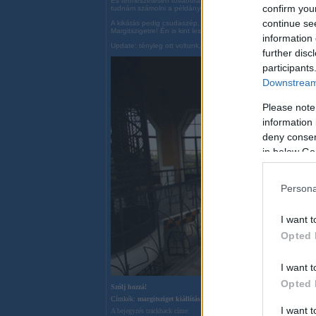
És természetesen továbbra is kapható a víztornyos könyv is a
confirm you
tudnám számolni a példányokat a polcon...
continue se
A kikátás pedig csudaszép, a csókterem meg őrült izgalmas :) 
Margitszigetre! Én is kint leszek vasárnap!
information 
Update: tényleg ott voltunk, felmásztunk:
further disc
participants
Downstream 
Please note
information 
deny consent
in below Go
Persona
I want t
Opted 
I want t
Opted 
Szólj hozzá!
Címkék:
margitsziget
kiállítás
víztorony
kilátó galéia
csókterem
I want 
A bejegyzés trackback címe: