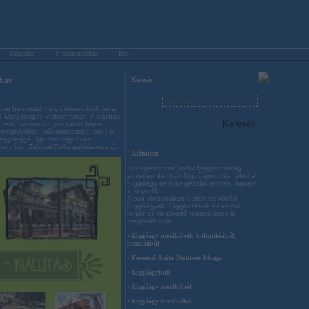
Képeslap
Újrahasznosítás
Rss
ában
Keresés
ét bemutató helytörténeti kiállítás a
Margitszigeti víztoronyban. A kiállítás
 festővászonra nyomtatott képei
meghívókat, műsorfüzeteket stb.) is
egységgé, így mint egy óriás
 - írja Zalabai Csilla galériavezető.
Ajánlom:
Budapesten működik Magyarország
egyetlen dedikált függőágyboltja, ahol a
függőágy nem kiegészítő termék, hanem
a fő profil.
A bolt kínálatában beltéri és kültéri
függőágyak, függőszékek és városi
terekhez illeszkedő megoldások is
megtalálhatók.
• függőágy mexikóból, kolumbiából,
brazíliából
• Ferenczi Anita Outdoor blogja
• függőágybolt
• függőágy mexikóból
• függőágy brazíliából