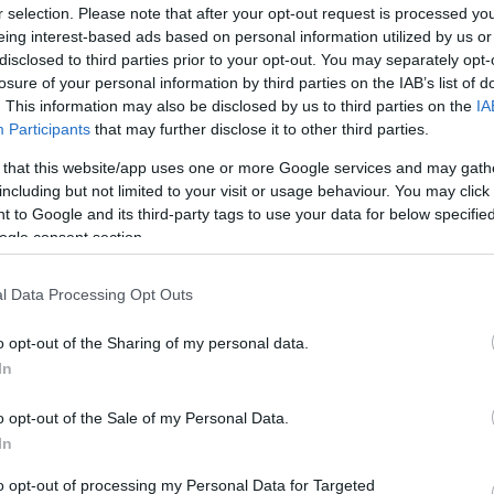
 toronyban, igaz egy kezemen is meg
r selection. Please note that after your opt-out request is processed y
Víztornyok Magyarországon
eing interest-based ads based on personal information utilized by us or
Water Towers in Hungary [2007]
ezernyi ok, hogy kinézzetek a
disclosed to third parties prior to your opt-out. You may separately opt-
A viztorony.hu és a Víztorony Baráti Kör
közreműködésével, a Magyar Víziközmű
losure of your personal information by third parties on the IAB’s list of
Szövetség gondozásában jelent meg a
"Víztornyok Magyarországon" című,
. This information may also be disclosed by us to third parties on the
IA
mintegy 160 oldalas, keményfedeles,
színes, magyar-angol nyelvű album.
Participants
that may further disclose it to other third parties.
Tovább >>
The Hungarian Water Tower Fellowship
 that this website/app uses one or more Google services and may gath
assisted by the Hungarian Water Utility
including but not limited to your visit or usage behaviour. You may click 
Association has published their English-
Hungarian bilingual hard cover book
 to Google and its third-party tags to use your data for below specifi
„Water Towers in Hungary”, which
contains 160 pages.
ogle consent section.
The photographs of the 80 water towers
included in the book are partly archive
materials often accompanied by the
cutaway views of the towers. The
l Data Processing Opt Outs
compilation of the written and
photographic contents was preceeded
by a long research period.
o opt-out of the Sharing of my personal data.
The book gives a comprehensive view
on the Hungarian water tower
In
architecture beginning from the ones
that were attached to castles in the 18th
century, introducing the hundred years
old reinforced concrete towers, the Intze
o opt-out of the Sale of my Personal Data.
towers of the Hungarian Railway Co.
from the 19th century, the urban brick,
In
concrete and steel constructions, the
industrial, agricultural and the tailor-made
unique towers as well.
to opt-out of processing my Personal Data for Targeted
The book is sold out.