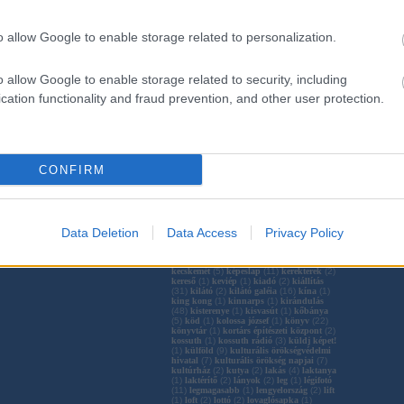
(
1
)
építészfórum
(
3
)
építkezés
(
17
)
érd
(
1
)
esküvő
(
1
)
évforfuló
(
1
)
e bay
(
1
)
facebook
(
1
)
faller
(
1
)
fehérgyarmat
(
1
)
fejlesztés
(
10
)
felújítás
(
22
)
fertőszentmiklós
(
1
)
o allow Google to enable storage related to personalization.
fesztivál
(
2
)
film
(
1
)
focault inga
(
1
)
fontos
(
1
)
forster gyula
(
1
)
forte
(
1
)
fotó
(
9
)
fővárosi közgyűlés
(
1
)
francia
(
1
)
franciaország
(
1
)
friss
(
5
)
függőágy
(
8
)
o allow Google to enable storage related to security, including
függőágybolt
(
1
)
függőfotel
(
1
)
függőszék
(
2
)
gázgyár
(
13
)
gizella malom
(
5
)
gmail
cation functionality and fraud prevention, and other user protection.
(
1
)
gödöllő
(
2
)
gömbpanoráma
(
1
)
göncöl
alapítvány
(
1
)
google earth
(
1
)
google
maps
(
1
)
gőztorony
(
2
)
gyár
(
1
)
gyártás
(
1
)
gyöngyös
(
2
)
győr
(
16
)
győr attila
(
2
)
hajmáskér
(
4
)
hammock
(
1
)
hammockshop
(
1
)
harbor park
(
2
)
háromszögelés
(
1
)
hatvanpuszta
(
1
)
CONFIRM
hazugság
(
2
)
hellókarácsony
(
1
)
henger
(
1
)
hidrogombóc
(
1
)
hip hop
(
1
)
hirdetés
(
1
)
hírlevél
(
2
)
hűtőtorony
(
2
)
iccaka
(
4
)
időutazás
(
1
)
ígérgetés
(
46
)
ikea
(
1
)
inda
(
1
)
indafoto
(
5
)
indavideo
(
2
)
index
(
2
)
ingyenes
(
1
)
intze
(
7
)
ipari műemlék
(
8
)
Data Deletion
Data Access
Privacy Policy
iroda
(
1
)
istvántelek
(
3
)
járműjavító
(
1
)
jászárokszállás
(
1
)
javítás
(
1
)
judit
(
1
)
kajak
(
4
)
kapuvár
(
1
)
karácsony
(
2
)
karbantartás
(
1
)
karélyos
(
1
)
kávézó
(
2
)
kecskemét
(
5
)
képeslap
(
11
)
kerekterek
(
2
)
kereső
(
1
)
keviép
(
1
)
kiadó
(
2
)
kiállítás
(
31
)
kilátó
(
2
)
kilátó galéia
(
16
)
kína
(
1
)
king kong
(
1
)
kinnarps
(
1
)
kirándulás
(
48
)
kisterenye
(
1
)
kisvasút
(
1
)
kőbánya
(
5
)
köd
(
1
)
kolossa józsef
(
1
)
könyv
(
22
)
könyvtár
(
1
)
kortárs építészeti központ
(
2
)
kossuth
(
1
)
kossuth rádió
(
3
)
küldj képet!
(
1
)
külföld
(
9
)
kulturális örökségvédelmi
hivatal
(
7
)
kulturális örökség napjai
(
7
)
kultúrház
(
2
)
kutya
(
2
)
lakás
(
4
)
laktanya
(
1
)
laktérítő
(
2
)
lányok
(
2
)
leg
(
1
)
légifotó
(
11
)
legmagasabb
(
1
)
lengyelország
(
2
)
lift
(
1
)
loft
(
2
)
lottó
(
2
)
lovaglósapka
(
1
)