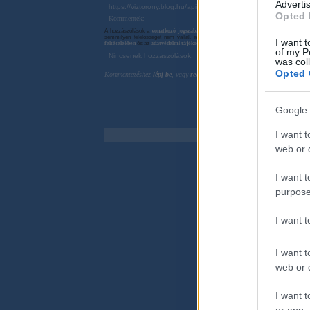
Advertis
https://viztorony.blog.hu/api/trackback/id/616264
Opted 
Kommentek:
A hozzászólások a
vonatkozó jogszabályok
értelmében felhasználói tartalomnak min
semmilyen felelősséget nem vállal, azokat nem ellenőrzi. Kifogás esetén forduljo
I want t
feltételekben
és az
adatvédelmi tájékoztatóban
.
of my P
Nincsenek hozzászólások.
was col
Opted 
Kommentezéshez
lépj be
, vagy
regisztrálj
! ‐
Belépés Facebookkal
Google 
I want t
web or d
I want t
purpose
I want 
I want t
web or d
I want t