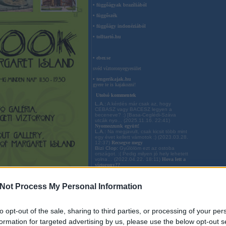
• függőágyak brazíliából
• függőszék
• függőágy indonéziából
• tolltartó.hu
• eber.se
svéd víztoronyegyesület
• tengerikajak.hu
gyere te is kajakozni!
Utolsó kommentek
L.A.:
A kérdés már csak az, hogy
CEBASZ vagy BACESZ legyen a
beceneve? :) [Basa-Ceglédi-Száva
utcák nyo...
(
2025.11.16. 22:41
)
Nyomozzunk együtt!
L.A.:
Na megjavult, csak kicsit több mint
egy évet kellett várnotok :)
(
2023.03.28.
12:37
)
Recsegve megy
Bizi Clop:
Gyűlölöm ezt az ostoba
országot. :( Pedig milyen jó hely lehetett
volna…
(
2022.04.22. 18:11
)
Hova lett a
víztorony??
Bizi Clop:
@Notte: Szerinted nem ott
készült, amit linkeltem?
(
2018.10.29.
14:16
)
Nyomozzunk együtt!
Not Process My Personal Information
Notte:
Kiderült a helyes válasz arra,
hogy a fotó, amely egy 1972 április
robbantást mutat be, HOL készül...
(
2018.10.13. 16:31
)
Nyomozzunk együtt!
Utolsó 20
to opt-out of the sale, sharing to third parties, or processing of your per
Az utolsó is elfogyott a könyvből!
formation for targeted advertising by us, please use the below opt-out s