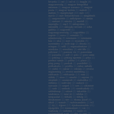
lovarda
(
1
)
m1
(
1
)
m3 es
(
1
)
magán
(
4
)
magyarország
(
1
)
magyar fotográfiai
múzeum
(
1
)
magyar narancs
(
2
)
magyar
posta
(
1
)
magyar turista
(
1
)
makett
(
1
)
malom
(
5
)
margitsziget
(
34
)
máv
(
16
)
mavíz
(
2
)
máv fotóarchívum
(
1
)
megjelenés
(
1
)
megrendelés
(
2
)
mélyépterv
(
4
)
metán
(
1
)
metszet
(
9
)
mináry
(
1
)
modell
(
1
)
monóglia
(
1
)
mp3
(
5
)
műegyetem
(
1
)
műemlék
(
22
)
műszaki tervezés
(
2
)
n&n
galéria
(
3
)
nagyerdő
(
1
)
nagymagyarország
(
3
)
nagytétény
(
1
)
naptár
(
1
)
nava
(
2
)
nemááá
(
5
)
németország
(
6
)
neumann
(
1
)
neumann
ház
(
1
)
nka
(
1
)
norc
(
1
)
nyaralás
(
5
)
nyeremény
(
4
)
nyílt nap
(
2
)
óbuda
(
4
)
octogon
(
5
)
orfű
(
1
)
orgonadetektor
(
1
)
orosháza
(
1
)
oroszlány
(
3
)
ottó féle
(
1
)
pályázat
(
17
)
pannon víz
(
3
)
panoráma
(
4
)
parazita
(
2
)
pdf
(
2
)
pécs
(
2
)
pecz samu
(
1
)
peking
(
1
)
peking egyetem
(
1
)
pénz
(
1
)
perényi tamás
(
3
)
pilóta
(
14
)
pince
(
2
)
ping pong
(
1
)
pockok
(
1
)
pontfelhő
(
1
)
próbakulcs
(
1
)
profila
(
1
)
ráday mihály
(
3
)
rádió
(
5
)
raktár
(
1
)
reklám
(
2
)
reverse
engineering
(
1
)
reverse modelling
(
1
)
robbanás
(
2
)
robbantás
(
13
)
rom
(
1
)
siófok
(
7
)
sisso
(
1
)
smarki
(
1
)
sopron
(
3
)
söralátét
(
1
)
sosemvolt
(
4
)
statisztika
(
1
)
stefánia
(
1
)
szabvány
(
2
)
szalacsi
(
1
)
szavazás
(
3
)
szeged
(
13
)
szex
(
1
)
szkenner
(
2
)
szob
(
1
)
szolnok
(
18
)
szombathely
(
4
)
születésnap
(
1
)
szünet
(
1
)
takarítás
(
1
)
tatabánya
(
1
)
tatai út
(
1
)
telefon
(
2
)
terepasztal
(
1
)
térháló
(
1
)
térkép
(
2
)
térszkenner
(
1
)
terv
(
1
)
thoma józsef
(
4
)
tököl
(
2
)
tranzit
(
7
)
turbinamátrix
(
1
)
tv2
(
2
)
új
(
1
)
újpest
(
12
)
újrahasznosítás
(
41
)
újságcikk
(
34
)
üzemszünet
(
1
)
vác
(
1
)
vajdaság
(
2
)
vasbeton
(
7
)
vasút
(
4
)
vasúttörténeti park
(
3
)
vbk
(
4
)
vers
(
2
)