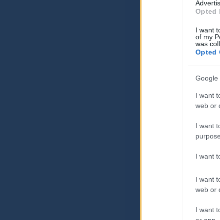
Advertis
Opted 
I want t
of my P
was col
Opted 
Google 
I want t
web or d
I want t
purpose
I want 
I want t
web or d
I want t