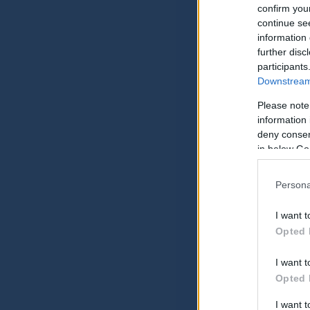
confirm you
continue se
information 
further disc
participants
Downstream 
Please note
information 
deny consent
in below Go
Persona
I want t
Opted 
I want t
Opted 
I want 