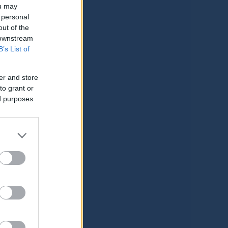
ou may
 personal
out of the
 downstream
B’s List of
er and store
to grant or
ed purposes