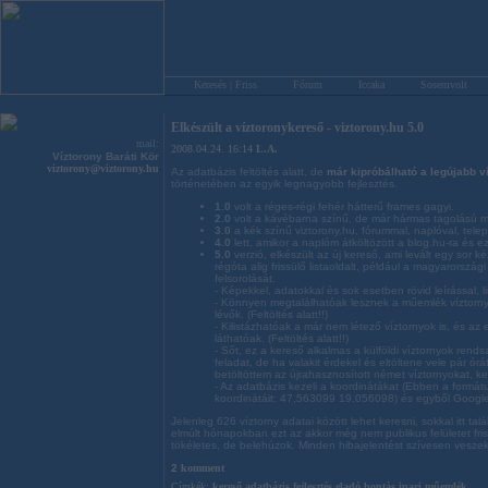
Keresés | Friss
Fórum
Iccaka
Sosemvolt
Elkészült a víztoronykereső - viztorony.hu 5.0
mail:
2008.04.24. 16:14
L.A.
Víztorony Baráti Kör
viztorony@viztorony.hu
Az adatbázis feltöltés alatt, de
már kipróbálható a legújabb v
történetében az egyik legnagyobb fejlesztés.
1.0
volt a réges-régi fehér hátterű frames gagyi.
2.0
volt a kávébarna színű, de már hármas tagolású m
3.0
a kék színű viztorony.hu, fórummal, naplóval, tele
4.0
lett, amikor a naplóm átköltözött a blog.hu-ra és e
5.0
verzió, elkészült az új kereső, ami levált egy sor ké
régóta alig frissülő listaoldalt, például a magyarorszá
felsorolását.
- Képekkel, adatokkal és sok esetben rövid leírással, link
- Könnyen megtalálhatóak lesznek a műemlék víztor
lévők. (Feltöltés alatt!!)
- Kilistázhatóak a már nem létező víztornyok is, és a
láthatóak. (Feltöltés alatt!!)
- Sőt, ez a kereső alkalmas a külföldi víztornyok rends
feladat, de ha valakit érdekel és eltöltene vele pár ó
betöltöttem az újrahasznosított német víztornyokat, k
- Az adatbázis kezeli a koordinátákat (Ebben a formá
koordinátáit: 47,563099 19,056098) és egyből Google
Jelenleg 626 víztorny adatai között lehet keresni, sokkal itt tal
elmúlt hónapokban ezt az akkor még nem publikus felületet fr
tökéletes, de belehúzok. Minden hibajelentést szívesen veszek
2
komment
Címkék:
kereső
adatbázis
fejlesztés
eladó
bontás
ipari műemlék