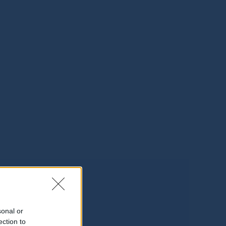
sonal or
ection to