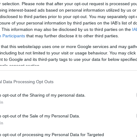
r selection. Please note that after your opt-out request is processed y
Víztornyok Magyarországon
eing interest-based ads based on personal information utilized by us or
Water Towers in Hungary [2007]
disclosed to third parties prior to your opt-out. You may separately opt-
A viztorony.hu és a Víztorony Baráti Kör
közreműködésével, a Magyar Víziközmű
losure of your personal information by third parties on the IAB’s list of
Szövetség gondozásában jelent meg a
"Víztornyok Magyarországon" című,
. This information may also be disclosed by us to third parties on the
IA
mintegy 160 oldalas, keményfedeles,
színes, magyar-angol nyelvű album.
Participants
that may further disclose it to other third parties.
Tovább >>
The Hungarian Water Tower Fellowship
 that this website/app uses one or more Google services and may gath
assisted by the Hungarian Water Utility
including but not limited to your visit or usage behaviour. You may click 
Association has published their English-
Hungarian bilingual hard cover book
 to Google and its third-party tags to use your data for below specifi
„Water Towers in Hungary”, which
contains 160 pages.
ogle consent section.
The photographs of the 80 water towers
included in the book are partly archive
materials often accompanied by the
cutaway views of the towers. The
l Data Processing Opt Outs
compilation of the written and
photographic contents was preceeded
by a long research period.
o opt-out of the Sharing of my personal data.
The book gives a comprehensive view
on the Hungarian water tower
In
architecture beginning from the ones
that were attached to castles in the 18th
century, introducing the hundred years
old reinforced concrete towers, the Intze
o opt-out of the Sale of my Personal Data.
towers of the Hungarian Railway Co.
from the 19th century, the urban brick,
In
concrete and steel constructions, the
industrial, agricultural and the tailor-made
unique towers as well.
to opt-out of processing my Personal Data for Targeted
The book is sold out.