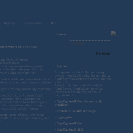
Képeslap
Újrahasznosítás
Rss
Keresés
íztoronykereső
, ami a szájt
anuális html honlap.
püléskeresővel
Ajánlom:
zzel a régi kezdőoldal megszűnt.
zzel készített, de kapacitás híján
Budapesten működik Magyarország
gi vagy budapesti víztornyok
egyetlen dedikált függőágyboltja, ahol a
függőágy nem kiegészítő termék, hanem
ekkel is kibővítettem a találati listát.
a fő profil.
nyok vagy az éppen bontásveszélyben
A bolt kínálatában beltéri és kültéri
függőágyak, függőszékek és városi
z egyes víztoronytípusok egy csokorban
terekhez illeszkedő megoldások is
megtalálhatók.
zerezésére is, ami persze óriási
rát, keressen meg... Kezdetnek
• függőágy mexikóból, kolumbiából,
eressetek csak rá Németországra :)
brazíliából
tumban várom bármely víztorony
 maps térképet jelenít meg.
• Ferenczi Anita Outdoor blogja
álkoztok majd először, ugyanis az
• függőágybolt
issítettem. Sok szempontból még nem
!
• függőágy mexikóból
• függőágy brazíliából