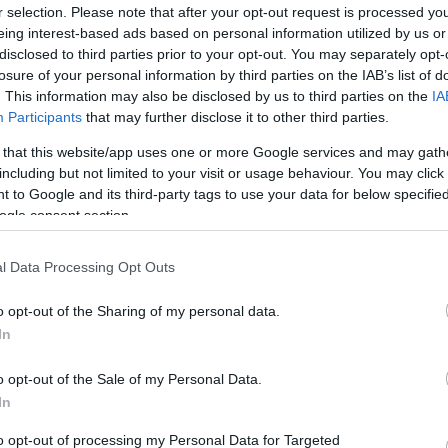
r selection. Please note that after your opt-out request is processed y
i-fennsíkon felépítendő, szimbólum
Víztornyok Magyarországon
 szempontból rendkívül "bravúros"
eing interest-based ads based on personal information utilized by us or
Water Towers in Hungary [2007]
lhelyezett, patkó keresztmetszetű
ztároló térből álló torony építését
disclosed to third parties prior to your opt-out. You may separately opt-
A viztorony.hu és a Víztorony Baráti Kör
s fázisait mi is megörökítettük és
közreműködésével, a Magyar Víziközmű
losure of your personal information by third parties on the IAB’s list of
Szövetség gondozásában jelent meg a
"Víztornyok Magyarországon" című,
, ott a helye!
. This information may also be disclosed by us to third parties on the
IA
mintegy 160 oldalas, keményfedeles,
színes, magyar-angol nyelvű album.
 címkével...
Participants
that may further disclose it to other third parties.
Tovább >>
The Hungarian Water Tower Fellowship
 that this website/app uses one or more Google services and may gath
assisted by the Hungarian Water Utility
including but not limited to your visit or usage behaviour. You may click 
Association has published their English-
Hungarian bilingual hard cover book
 to Google and its third-party tags to use your data for below specifi
„Water Towers in Hungary”, which
contains 160 pages.
ogle consent section.
ősülnek, értük a
szolgáltatás technikai
üzemeltetője
The photographs of the 80 water towers
n a blog szerkesztőjéhez. Részletek a
Felhasználási
included in the book are partly archive
materials often accompanied by the
cutaway views of the towers. The
l Data Processing Opt Outs
compilation of the written and
photographic contents was preceeded
by a long research period.
o opt-out of the Sharing of my personal data.
The book gives a comprehensive view
on the Hungarian water tower
In
architecture beginning from the ones
that were attached to castles in the 18th
century, introducing the hundred years
old reinforced concrete towers, the Intze
o opt-out of the Sale of my Personal Data.
towers of the Hungarian Railway Co.
from the 19th century, the urban brick,
In
concrete and steel constructions, the
industrial, agricultural and the tailor-made
unique towers as well.
to opt-out of processing my Personal Data for Targeted
The book is sold out.