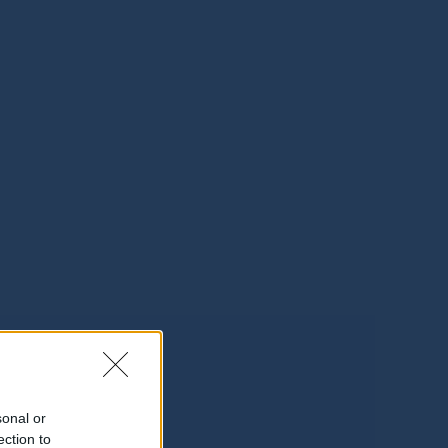
sonal or
ection to