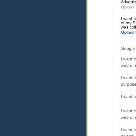
Advertis
Opted 
I want t
of my P
was col
Opted 
Google 
I want t
web or d
I want t
purpose
I want 
I want t
web or d
I want t