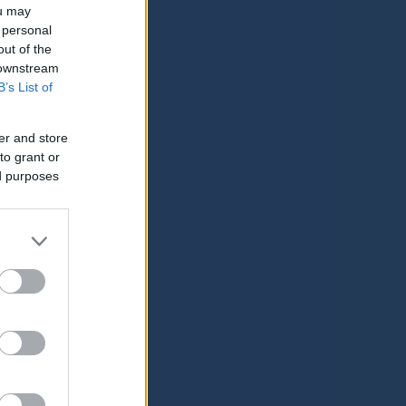
ou may
 personal
out of the
 downstream
B’s List of
er and store
to grant or
ed purposes