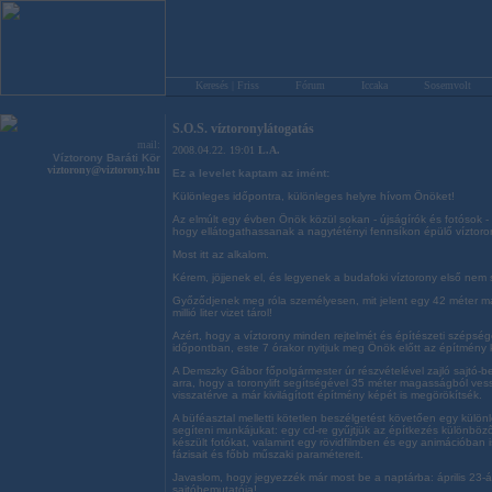
Keresés | Friss
Fórum
Iccaka
Sosemvolt
S.O.S. víztoronylátogatás
mail:
2008.04.22. 19:01
L.A.
Víztorony Baráti Kör
viztorony@viztorony.hu
Ez a levelet kaptam az imént:
Különleges időpontra, különleges helyre hívom Önöket!
Az elmúlt egy évben Önök közül sokan - újságírók és fotósok -
hogy ellátogathassanak a nagytétényi fennsíkon épülő víztoro
Most itt az alkalom.
Kérem, jöjjenek el, és legyenek a budafoki víztorony első nem 
Győződjenek meg róla személyesen, mit jelent egy 42 méter ma
millió liter vizet tárol!
Azért, hogy a víztorony minden rejtelmét és építészeti szépsé
időpontban, este 7 órakor nyitjuk meg Önök előtt az építmény 
A Demszky Gábor főpolgármester úr részvételével zajló sajtó-b
arra, hogy a toronylift segítségével 35 méter magasságból vess
visszatérve a már kivilágított építmény képét is megörökítsék.
A büféasztal melletti kötetlen beszélgetést követően egy külön
segíteni munkájukat: egy cd-re gyűjtjük az építkezés különböző
készült fotókat, valamint egy rövidfilmben és egy animációban 
fázisait és főbb műszaki paramétereit.
Javaslom, hogy jegyezzék már most be a naptárba: április 23-á
sajtóbemutatója!