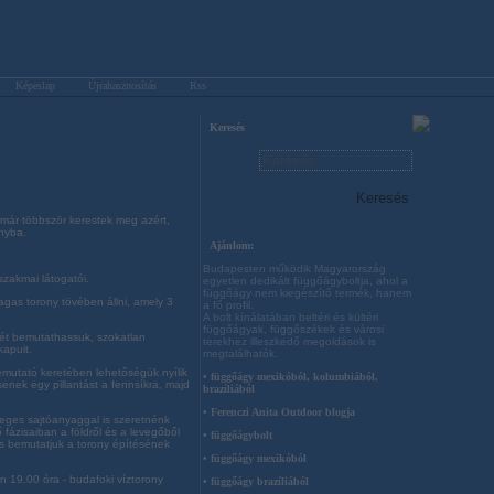
Képeslap
Újrahasznosítás
Rss
Keresés
 már többször kerestek meg azért,
nyba.
Ajánlom:
Budapesten működik Magyarország
szakmai látogatói.
egyetlen dedikált függőágyboltja, ahol a
függőágy nem kiegészítő termék, hanem
gas torony tövében állni, amely 3
a fő profil.
A bolt kínálatában beltéri és kültéri
függőágyak, függőszékek és városi
gét bemutathassuk, szokatlan
terekhez illeszkedő megoldások is
kapuit.
megtalálhatók.
emutató keretében lehetőségük nyílik
• függőágy mexikóból, kolumbiából,
enek egy pillantást a fennsíkra, majd
brazíliából
• Ferenczi Anita Outdoor blogja
leges sajtóanyaggal is szeretnénk
 fázisaiban a földről és a levegőből
• függőágybolt
is bemutatjuk a torony építésének
• függőágy mexikóból
n 19.00 óra - budafoki víztorony
• függőágy brazíliából