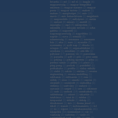
lovarda
(
1
)
m1
(
1
)
m3 es
(
1
)
magán
(
4
)
magyarország
(
1
)
magyar fotográfiai
múzeum
(
1
)
magyar narancs
(
2
)
magyar
posta
(
1
)
magyar turista
(
1
)
makett
(
1
)
malom
(
5
)
margitsziget
(
34
)
máv
(
16
)
mavíz
(
2
)
máv fotóarchívum
(
1
)
megjelenés
(
1
)
megrendelés
(
2
)
mélyépterv
(
4
)
metán
(
1
)
metszet
(
9
)
mináry
(
1
)
modell
(
1
)
monóglia
(
1
)
mp3
(
5
)
műegyetem
(
1
)
műemlék
(
22
)
műszaki tervezés
(
2
)
n&n
galéria
(
3
)
nagyerdő
(
1
)
nagymagyarország
(
3
)
nagytétény
(
1
)
naptár
(
1
)
nava
(
2
)
nemááá
(
5
)
németország
(
6
)
neumann
(
1
)
neumann
ház
(
1
)
nka
(
1
)
norc
(
1
)
nyaralás
(
5
)
nyeremény
(
4
)
nyílt nap
(
2
)
óbuda
(
4
)
octogon
(
5
)
orfű
(
1
)
orgonadetektor
(
1
)
orosháza
(
1
)
oroszlány
(
3
)
ottó féle
(
1
)
pályázat
(
17
)
pannon víz
(
3
)
panoráma
(
4
)
parazita
(
2
)
pdf
(
2
)
pécs
(
2
)
pecz samu
(
1
)
peking
(
1
)
peking egyetem
(
1
)
pénz
(
1
)
perényi tamás
(
3
)
pilóta
(
14
)
pince
(
2
)
ping pong
(
1
)
pockok
(
1
)
pontfelhő
(
1
)
próbakulcs
(
1
)
profila
(
1
)
ráday mihály
(
3
)
rádió
(
5
)
raktár
(
1
)
reklám
(
2
)
reverse
engineering
(
1
)
reverse modelling
(
1
)
robbanás
(
2
)
robbantás
(
13
)
rom
(
1
)
siófok
(
7
)
sisso
(
1
)
smarki
(
1
)
sopron
(
3
)
söralátét
(
1
)
sosemvolt
(
4
)
statisztika
(
1
)
stefánia
(
1
)
szabvány
(
2
)
szalacsi
(
1
)
szavazás
(
3
)
szeged
(
13
)
szex
(
1
)
szkenner
(
2
)
szob
(
1
)
szolnok
(
18
)
szombathely
(
4
)
születésnap
(
1
)
szünet
(
1
)
takarítás
(
1
)
tatabánya
(
1
)
tatai út
(
1
)
telefon
(
2
)
terepasztal
(
1
)
térháló
(
1
)
térkép
(
2
)
térszkenner
(
1
)
terv
(
1
)
thoma józsef
(
4
)
tököl
(
2
)
tranzit
(
7
)
turbinamátrix
(
1
)
tv2
(
2
)
új
(
1
)
újpest
(
12
)
újrahasznosítás
(
41
)
újságcikk
(
34
)
üzemszünet
(
1
)
vác
(
1
)
vajdaság
(
2
)
vasbeton
(
7
)
vasút
(
4
)
vasúttörténeti park
(
3
)
vbk
(
4
)
vers
(
2
)