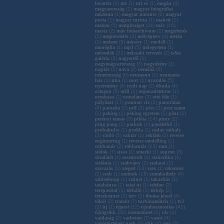
lovarda
(
1
)
m1
(
1
)
m3 es
(
1
)
magán
(
4
)
magyarország
(
1
)
magyar fotográfiai
múzeum
(
1
)
magyar narancs
(
2
)
magyar
posta
(
1
)
magyar turista
(
1
)
makett
(
1
)
malom
(
5
)
margitsziget
(
34
)
máv
(
16
)
mavíz
(
2
)
máv fotóarchívum
(
1
)
megjelenés
(
1
)
megrendelés
(
2
)
mélyépterv
(
4
)
metán
(
1
)
metszet
(
9
)
mináry
(
1
)
modell
(
1
)
monóglia
(
1
)
mp3
(
5
)
műegyetem
(
1
)
műemlék
(
22
)
műszaki tervezés
(
2
)
n&n
galéria
(
3
)
nagyerdő
(
1
)
nagymagyarország
(
3
)
nagytétény
(
1
)
naptár
(
1
)
nava
(
2
)
nemááá
(
5
)
németország
(
6
)
neumann
(
1
)
neumann
ház
(
1
)
nka
(
1
)
norc
(
1
)
nyaralás
(
5
)
nyeremény
(
4
)
nyílt nap
(
2
)
óbuda
(
4
)
octogon
(
5
)
orfű
(
1
)
orgonadetektor
(
1
)
orosháza
(
1
)
oroszlány
(
3
)
ottó féle
(
1
)
pályázat
(
17
)
pannon víz
(
3
)
panoráma
(
4
)
parazita
(
2
)
pdf
(
2
)
pécs
(
2
)
pecz samu
(
1
)
peking
(
1
)
peking egyetem
(
1
)
pénz
(
1
)
perényi tamás
(
3
)
pilóta
(
14
)
pince
(
2
)
ping pong
(
1
)
pockok
(
1
)
pontfelhő
(
1
)
próbakulcs
(
1
)
profila
(
1
)
ráday mihály
(
3
)
rádió
(
5
)
raktár
(
1
)
reklám
(
2
)
reverse
engineering
(
1
)
reverse modelling
(
1
)
robbanás
(
2
)
robbantás
(
13
)
rom
(
1
)
siófok
(
7
)
sisso
(
1
)
smarki
(
1
)
sopron
(
3
)
söralátét
(
1
)
sosemvolt
(
4
)
statisztika
(
1
)
stefánia
(
1
)
szabvány
(
2
)
szalacsi
(
1
)
szavazás
(
3
)
szeged
(
13
)
szex
(
1
)
szkenner
(
2
)
szob
(
1
)
szolnok
(
18
)
szombathely
(
4
)
születésnap
(
1
)
szünet
(
1
)
takarítás
(
1
)
tatabánya
(
1
)
tatai út
(
1
)
telefon
(
2
)
terepasztal
(
1
)
térháló
(
1
)
térkép
(
2
)
térszkenner
(
1
)
terv
(
1
)
thoma józsef
(
4
)
tököl
(
2
)
tranzit
(
7
)
turbinamátrix
(
1
)
tv2
(
2
)
új
(
1
)
újpest
(
12
)
újrahasznosítás
(
41
)
újságcikk
(
34
)
üzemszünet
(
1
)
vác
(
1
)
vajdaság
(
2
)
vasbeton
(
7
)
vasút
(
4
)
vasúttörténeti park
(
3
)
vbk
(
4
)
vers
(
2
)