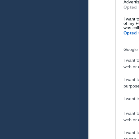
Advertis
Opted 
I want t
of my P
was col
Opted 
Google 
I want t
web or d
I want t
purpose
I want 
I want t
web or d
I want t