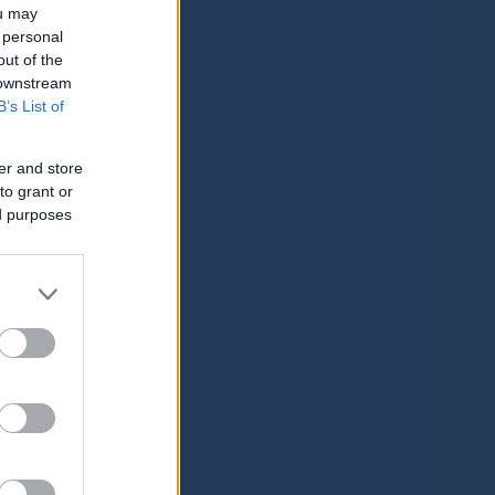
ou may
 personal
out of the
 downstream
B’s List of
er and store
to grant or
ed purposes