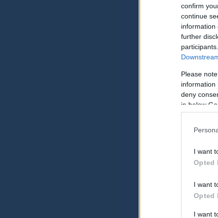
confirm you
continue se
information 
further disc
participants
Downstream 
Please note
information 
deny consent
in below Go
Persona
I want t
Opted 
I want t
Opted 
I want 