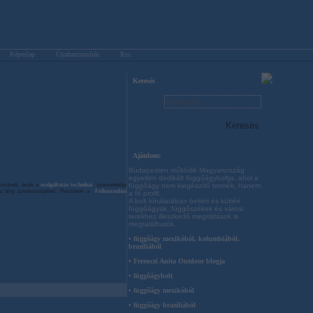
Képeslap
Újrahasznosítás
Rss
Keresés
Ajánlom:
Budapesten működik Magyarország
egyetlen dedikált függőágyboltja, ahol a
függőágy nem kiegészítő termék, hanem
ősülnek, értük a
szolgáltatás technikai
üzemeltetője
n a blog szerkesztőjéhez. Részletek a
Felhasználási
a fő profil.
A bolt kínálatában beltéri és kültéri
függőágyak, függőszékek és városi
terekhez illeszkedő megoldások is
megtalálhatók.
• függőágy mexikóból, kolumbiából,
brazíliából
• Ferenczi Anita Outdoor blogja
• függőágybolt
• függőágy mexikóból
• függőágy brazíliából