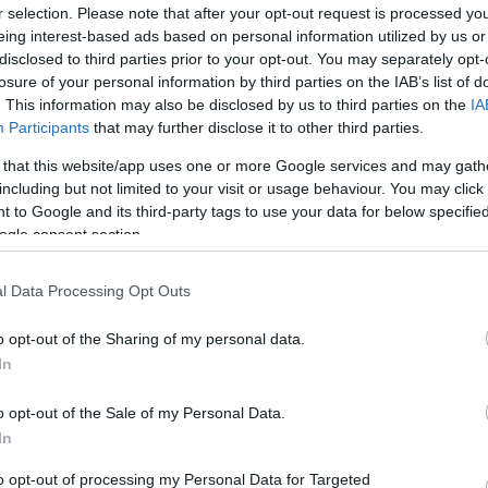
r selection. Please note that after your opt-out request is processed y
Víztornyok Magyarországon
eing interest-based ads based on personal information utilized by us or
Water Towers in Hungary [2007]
disclosed to third parties prior to your opt-out. You may separately opt-
A viztorony.hu és a Víztorony Baráti Kör
közreműködésével, a Magyar Víziközmű
losure of your personal information by third parties on the IAB’s list of
Szövetség gondozásában jelent meg a
"Víztornyok Magyarországon" című,
. This information may also be disclosed by us to third parties on the
IA
mintegy 160 oldalas, keményfedeles,
színes, magyar-angol nyelvű album.
Participants
that may further disclose it to other third parties.
Tovább >>
The Hungarian Water Tower Fellowship
 that this website/app uses one or more Google services and may gath
assisted by the Hungarian Water Utility
including but not limited to your visit or usage behaviour. You may click 
Association has published their English-
Hungarian bilingual hard cover book
 to Google and its third-party tags to use your data for below specifi
„Water Towers in Hungary”, which
contains 160 pages.
ogle consent section.
The photographs of the 80 water towers
included in the book are partly archive
materials often accompanied by the
cutaway views of the towers. The
l Data Processing Opt Outs
compilation of the written and
photographic contents was preceeded
by a long research period.
o opt-out of the Sharing of my personal data.
The book gives a comprehensive view
on the Hungarian water tower
In
architecture beginning from the ones
that were attached to castles in the 18th
century, introducing the hundred years
old reinforced concrete towers, the Intze
o opt-out of the Sale of my Personal Data.
towers of the Hungarian Railway Co.
from the 19th century, the urban brick,
In
concrete and steel constructions, the
industrial, agricultural and the tailor-made
unique towers as well.
to opt-out of processing my Personal Data for Targeted
The book is sold out.