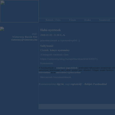
Keresés | Friss
Fórum
Iccaka
Sosemvolt
Hahó nyertesek
mail:
2008.01.03. 21:00
L.A.
Víztorony Baráti Kör
viztorony@viztorony.hu
jelentkezzetek a nyereményért! :)
Szólj hozzá!
Címkék:
könyv
nyeremény
A bejegyzés trackback címe:
https://viztorony.blog.hu/api/trackback/id/330971
Kommentek:
A hozzászólások a
vonatkozó jogszabályok
értelmében felhasználói tartalomnak min
semmilyen felelősséget nem vállal, azokat nem ellenőrzi. Kifogás esetén forduljo
feltételekben
és az
adatvédelmi tájékoztatóban
.
Nincsenek hozzászólások.
Kommentezéshez
lépj be
, vagy
regisztrálj
! ‐
Belépés Facebookkal