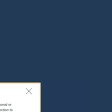
sonal or
ection to