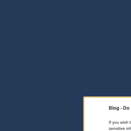
Blog -
Do 
If you wish 
sensitive in