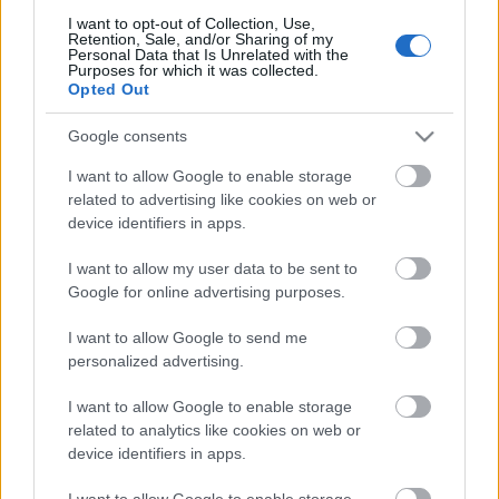
megakadályozása, azok műemlékké nyilvánításának
I want to opt-out of Collection, Use,
elérésével.
Retention, Sale, and/or Sharing of my
4. Non-profit szervezet keretein belül olyan
Personal Data that Is Unrelated with the
Purposes for which it was collected.
támogatók felkutatása, akik
Opted Out
anyagi támogatást nyújtva hozzájárulnak ezen
kiemelt építészeti jelentőségű
Google consents
víztornyok állapotának megóvásához, javításához
I want to allow Google to enable storage
Pisssz"
related to advertising like cookies on web or
device identifiers in apps.
Legyen ez a kiindulási alap, aki szeretne hozzátenni,
vagy elvenni belőle, szerintem írja be a fórumba!
I want to allow my user data to be sent to
Google for online advertising purposes.
Na megnézem, mit fényképeztem, néhányat
I want to allow Google to send me
felrakok, aztán majd a többit apránként.
personalized advertising.
I want to allow Google to enable storage
related to analytics like cookies on web or
device identifiers in apps.
I want to allow Google to enable storage