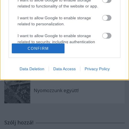
Címkék:
budapest
margitsziget
vízművek
víztorony baráti
related to functionality of the website or app.
kör
budapesti városvédő egyesület
kilátó galéia
I want to allow Google to enable storage
related to personalization.
I want to allow Google to enable storage
Ajánlott bejegyzések:
related to security, including authentication
functionality and fraud prevention, and other
CONFIRM
A budapesti Függőágybolt –
user protection.
Magyarország egyetlen üzlete, ahol a
pihenés a főszereplő
Data Deletion
Data Access
Privacy Policy
Nyomozzunk együtt!
Szólj hozzá!