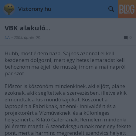
Víztorony.hu
VBK alakuló...
L.A.
•
2005. április 03.
0
Huhh, most értem haza. Sajnos azonnal el kell
kezdenem dolgozni, mert egy hetes lemaradst kell
behoznom ma éjjel, de muszáj írnom a mai napról
pár szót.
Először is köszönöm mindenkinek, aki eljött, pláne
azoknak, akik segítettek a szervezésben, illetve akik
elmondták a kis mondókájukat. Köszönet a
laptopért a Fabriknak, az enni- innivalóért és a
projektorért a Vízműveknek, és a különleges
helyszínért a Kilátó Galériának. Remélem mindenki
jól érezte magát. A szendvicsgurunak meg egy fekete
pont, mert a harminc megrendelt szendvics helyett