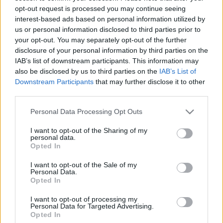
kötelezettségüket, szem előtt tartva az alábbi
opt-out request is processed you may continue seeing
célkitűzéseket:
interest-based ads based on personal information utilized by
us or personal information disclosed to third parties prior to
1. Magyarország területén fellelhető víztornyok
your opt-out. You may separately opt-out of the further
minél szélesebb körű
disclosure of your personal information by third parties on the
katalogizálása.
IAB’s list of downstream participants. This information may
2. Víztornyokkal kapcsolatos információgyűjtés:
also be disclosed by us to third parties on the
IAB’s List of
Downstream Participants
that may further disclose it to other
- személyes jelenlét:
third parties.
- fényképek készítése víztoronyok bemutatásához;
- állapotuk változásának figyelemmel kísérése
Please note that this website/app uses one or more Google
Personal Data Processing Opt Outs
- kutató munkálatok:
services and may gather and store information including but
- történelmük feltárása;
not limited to your visit or usage behaviour. You may click to
I want to opt-out of the Sharing of my
- építésükkel, használatukkal kapcsolatos
personal data.
grant or deny consent to Google and its third-party tags to
Opted In
dokumentációk felkutatása;
use your data for below specified purposes in below Google
- jövőbeli sorsukkal kapcsolatos információk
consent section.
I want to opt-out of the Sale of my
beszerzése;
Personal Data.
Opted In
- víztornyokról megjelent publikációk (nyomtatott és
elektronikus sajtó) összegyűjtése
I want to opt-out of processing my
3. A kiemelt építészeti jelentőségű víztornyok
Personal Data for Targeted Advertising.
pusztulásának
Opted In