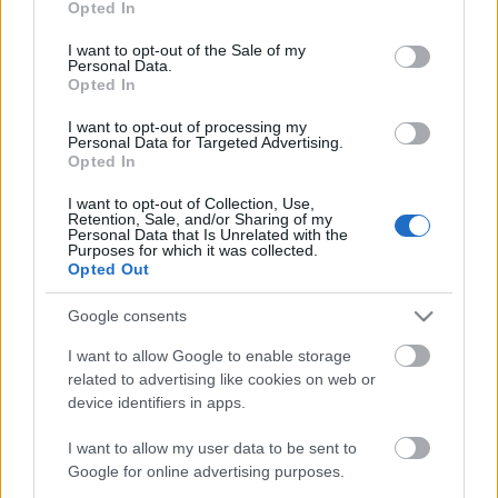
vasbetonból tervezte."
Opted In
use your data for below specified purposes in below Google
consent section.
I want to opt-out of the Sale of my
Personal Data.
Opted In
Címkék:
budapest
legmagasabb
ráday mihály
pecz samu
I want to opt-out of processing my
Personal Data for Targeted Advertising.
Opted In
I want to opt-out of Collection, Use,
Retention, Sale, and/or Sharing of my
Personal Data that Is Unrelated with the
Ajánlott bejegyzések:
Purposes for which it was collected.
Opted Out
A budapesti Függőágybolt –
Google consents
Magyarország egyetlen üzlete, ahol a
pihenés a főszereplő
I want to allow Google to enable storage
related to advertising like cookies on web or
device identifiers in apps.
Nyomozzunk együtt!
I want to allow my user data to be sent to
Google for online advertising purposes.