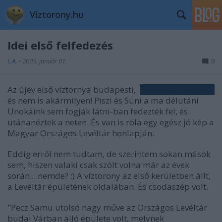
Víztorony.hu
Idei első felfedezés
L.A.
•
2005. január 01.
0
Az újév első víztornya budapesti,
és nem is akármilyen! Piszi és Süni a ma délutáni
Unokáink sem fogják látni-ban fedezték fel, és
utánanéztek a neten. És van is róla egy egész jó kép a
Magyar Országos Levéltár honlapján.
Eddig erről nem tudtam, de szerintem sokan mások
sem, hiszen valaki csak szólt volna már az évek
során... nemde? :) A víztorony az első kerületben állt,
a Levéltár épületének oldalában. És csodaszép volt.
"Pecz Samu utolsó nagy műve az Országos Levéltár
budai Várban álló épülete volt, melynek