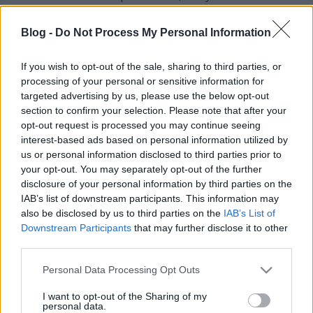
megtervezésével már 1898-ban megbízták, de csak
1913-ban kezdték el az építését, és csak halála után
Blog -
Do Not Process My Personal Information
készülhetett el Nagy Károly jóvoltából 1939-ben...
If you wish to opt-out of the sale, sharing to third parties, or
Kiemelt szerepet játszott tervezésében az épület
processing of your personal or sensitive information for
áttekinthetősége és tűzbiztossága. A dokumentumok
targeted advertising by us, please use the below opt-out
egyszerű kezelhetősége érdekében a
section to confirm your selection. Please note that after your
raktárhelyiségeket 2,40 m belmagassággal tervezte,
opt-out request is processed you may continue seeing
ami által elkerülhetővé vált a létra használata, s egy
interest-based ads based on personal information utilized by
esetleges tűz is csak kisebb kárt tudott volna okozni.
us or personal information disclosed to third parties prior to
your opt-out. You may separately opt-out of the further
Az oltásra szánt víz tározóját abba a toronyba
disclosure of your personal information by third parties on the
helyezte, amibe a kémény is került, így a tárolt
IAB’s list of downstream participants. This information may
matériát megvédte télen a fagy ellen. Annak
also be disclosed by us to third parties on the
IAB’s List of
érdekében, hogy a kéménybe feljutó szikra vagy
Downstream Participants
that may further disclose it to other
hamu ne okozzon tüzet, az egész tornyot 76 méter
third parties.
magasra emelte, ahol már nem jelenthetett veszélyt
a száraz iratokra. A toronyból szép kilátás nyílik a
Please note that this website/app uses one or more Google
Personal Data Processing Opt Outs
services and may gather and store information including but
budai hegyekre, ezért a tetejére erkélyt illesztett.
not limited to your visit or usage behaviour. You may click to
I want to opt-out of the Sharing of my
Nem alkalmazott az épületen fát, a tetőszerkezetet is
personal data.
grant or deny consent to Google and its third-party tags to