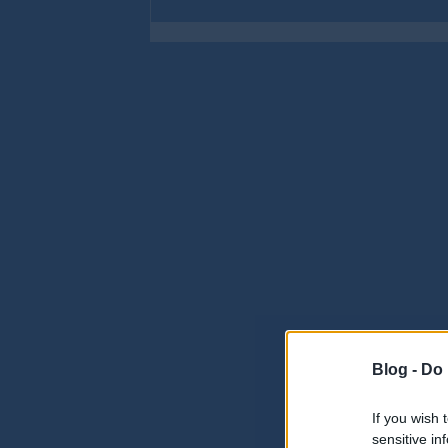
Blog -
Do 
If you wish 
sensitive in