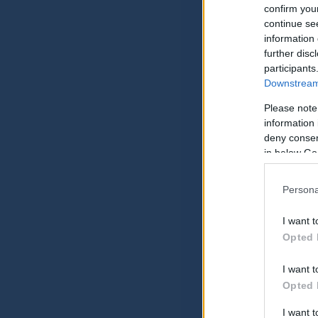
confirm you
continue se
information 
further disc
participants
Downstream 
Please note
information 
deny consent
in below Go
Persona
I want t
Opted 
I want t
Opted 
I want 