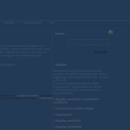
Képeslap
Újrahasznosítás
Rss
Keresés
n nem mulasztottam el megnézni a
l hétig, szépen kifestették belül, még
HUF, a felnőtt nem tudom mennyi. Aki
 is nagyon van másik víztorony,
Ajánlom:
s frissítés.
Budapesten működik Magyarország
egyetlen dedikált függőágyboltja, ahol a
függőágy nem kiegészítő termék, hanem
a fő profil.
A bolt kínálatában beltéri és kültéri
függőágyak, függőszékek és városi
terekhez illeszkedő megoldások is
megtalálhatók.
ősülnek, értük a
szolgáltatás technikai
üzemeltetője
n a blog szerkesztőjéhez. Részletek a
Felhasználási
• függőágy mexikóból, kolumbiából,
brazíliából
• Ferenczi Anita Outdoor blogja
• függőágybolt
• függőágy mexikóból
• függőágy brazíliából