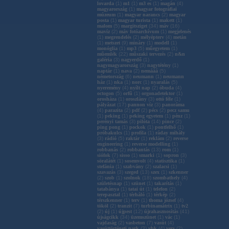
lovarda
(
1
)
m1
(
1
)
m3 es
(
1
)
magán
(
4
)
magyarország
(
1
)
magyar fotográfiai
múzeum
(
1
)
magyar narancs
(
2
)
magyar
posta
(
1
)
magyar turista
(
1
)
makett
(
1
)
malom
(
5
)
margitsziget
(
34
)
máv
(
16
)
mavíz
(
2
)
máv fotóarchívum
(
1
)
megjelenés
(
1
)
megrendelés
(
2
)
mélyépterv
(
4
)
metán
(
1
)
metszet
(
9
)
mináry
(
1
)
modell
(
1
)
monóglia
(
1
)
mp3
(
5
)
műegyetem
(
1
)
műemlék
(
22
)
műszaki tervezés
(
2
)
n&n
galéria
(
3
)
nagyerdő
(
1
)
nagymagyarország
(
3
)
nagytétény
(
1
)
naptár
(
1
)
nava
(
2
)
nemááá
(
5
)
németország
(
6
)
neumann
(
1
)
neumann
ház
(
1
)
nka
(
1
)
norc
(
1
)
nyaralás
(
5
)
nyeremény
(
4
)
nyílt nap
(
2
)
óbuda
(
4
)
octogon
(
5
)
orfű
(
1
)
orgonadetektor
(
1
)
orosháza
(
1
)
oroszlány
(
3
)
ottó féle
(
1
)
pályázat
(
17
)
pannon víz
(
3
)
panoráma
(
4
)
parazita
(
2
)
pdf
(
2
)
pécs
(
2
)
pecz samu
(
1
)
peking
(
1
)
peking egyetem
(
1
)
pénz
(
1
)
perényi tamás
(
3
)
pilóta
(
14
)
pince
(
2
)
ping pong
(
1
)
pockok
(
1
)
pontfelhő
(
1
)
próbakulcs
(
1
)
profila
(
1
)
ráday mihály
(
3
)
rádió
(
5
)
raktár
(
1
)
reklám
(
2
)
reverse
engineering
(
1
)
reverse modelling
(
1
)
robbanás
(
2
)
robbantás
(
13
)
rom
(
1
)
siófok
(
7
)
sisso
(
1
)
smarki
(
1
)
sopron
(
3
)
söralátét
(
1
)
sosemvolt
(
4
)
statisztika
(
1
)
stefánia
(
1
)
szabvány
(
2
)
szalacsi
(
1
)
szavazás
(
3
)
szeged
(
13
)
szex
(
1
)
szkenner
(
2
)
szob
(
1
)
szolnok
(
18
)
szombathely
(
4
)
születésnap
(
1
)
szünet
(
1
)
takarítás
(
1
)
tatabánya
(
1
)
tatai út
(
1
)
telefon
(
2
)
terepasztal
(
1
)
térháló
(
1
)
térkép
(
2
)
térszkenner
(
1
)
terv
(
1
)
thoma józsef
(
4
)
tököl
(
2
)
tranzit
(
7
)
turbinamátrix
(
1
)
tv2
(
2
)
új
(
1
)
újpest
(
12
)
újrahasznosítás
(
41
)
újságcikk
(
34
)
üzemszünet
(
1
)
vác
(
1
)
vajdaság
(
2
)
vasbeton
(
7
)
vasút
(
4
)
vasúttörténeti park
(
3
)
vbk
(
4
)
vers
(
2
)