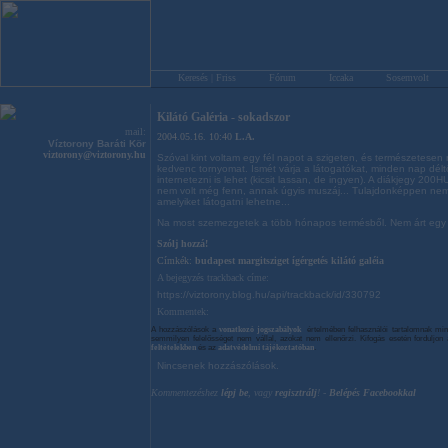
Keresés | Friss
Fórum
Iccaka
Sosemvolt
Kilátó Galéria - sokadszor
mail:
2004.05.16. 10:40
L.A.
Víztorony Baráti Kör
viztorony@viztorony.hu
Szóval kint voltam egy fél napot a szigeten, és természetese
kedvenc tornyomat. Ismét várja a látogatókat, minden nap déltő
internetezni is lehet (kicsit lassan, de ingyen). A diákjegy 200
nem volt még fenn, annak úgyis muszáj... Tulajdonképpen nem
amelyiket látogatni lehetne...
Na most szemezgetek a több hónapos termésből. Nem árt egy ki
Szólj hozzá!
Címkék:
budapest
margitsziget
ígérgetés
kilátó galéia
A bejegyzés trackback címe:
https://viztorony.blog.hu/api/trackback/id/330792
Kommentek:
A hozzászólások a
vonatkozó jogszabályok
értelmében felhasználói tartalomnak min
semmilyen felelősséget nem vállal, azokat nem ellenőrzi. Kifogás esetén forduljo
feltételekben
és az
adatvédelmi tájékoztatóban
.
Nincsenek hozzászólások.
Kommentezéshez
lépj be
, vagy
regisztrálj
! ‐
Belépés Facebookkal