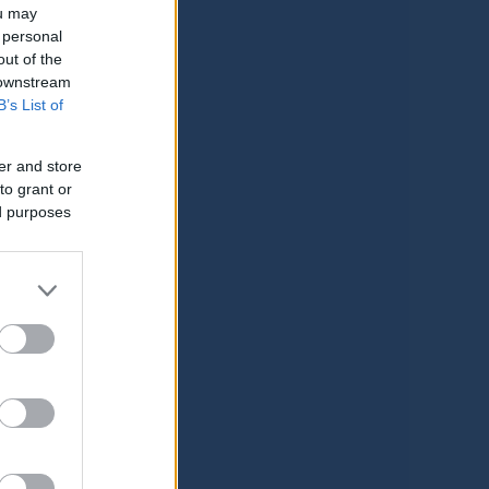
ou may
 personal
out of the
 downstream
B’s List of
er and store
to grant or
ed purposes