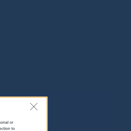
sonal or
ection to