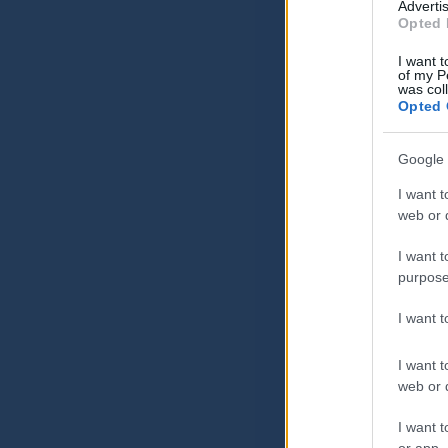
Advertis
Opted 
I want t
of my P
was col
Opted 
Google 
I want t
web or d
I want t
purpose
I want 
I want t
web or d
I want t