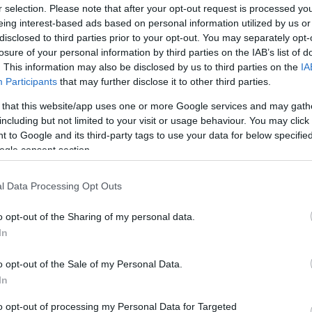
r selection. Please note that after your opt-out request is processed y
Víztornyok Magyarországon
eing interest-based ads based on personal information utilized by us or
Water Towers in Hungary [2007]
disclosed to third parties prior to your opt-out. You may separately opt-
A viztorony.hu és a Víztorony Baráti Kör
közreműködésével, a Magyar Víziközmű
losure of your personal information by third parties on the IAB’s list of
Szövetség gondozásában jelent meg a
"Víztornyok Magyarországon" című,
. This information may also be disclosed by us to third parties on the
IA
mintegy 160 oldalas, keményfedeles,
színes, magyar-angol nyelvű album.
Participants
that may further disclose it to other third parties.
Tovább >>
The Hungarian Water Tower Fellowship
 that this website/app uses one or more Google services and may gath
assisted by the Hungarian Water Utility
including but not limited to your visit or usage behaviour. You may click 
Association has published their English-
Hungarian bilingual hard cover book
 to Google and its third-party tags to use your data for below specifi
„Water Towers in Hungary”, which
contains 160 pages.
ogle consent section.
The photographs of the 80 water towers
included in the book are partly archive
materials often accompanied by the
cutaway views of the towers. The
l Data Processing Opt Outs
compilation of the written and
photographic contents was preceeded
by a long research period.
o opt-out of the Sharing of my personal data.
The book gives a comprehensive view
on the Hungarian water tower
In
architecture beginning from the ones
that were attached to castles in the 18th
century, introducing the hundred years
old reinforced concrete towers, the Intze
o opt-out of the Sale of my Personal Data.
towers of the Hungarian Railway Co.
from the 19th century, the urban brick,
In
concrete and steel constructions, the
industrial, agricultural and the tailor-made
unique towers as well.
to opt-out of processing my Personal Data for Targeted
The book is sold out.