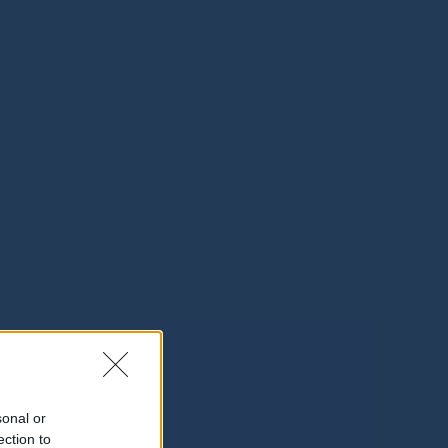
sonal or
ection to