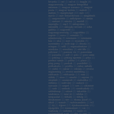
lovarda
(
1
)
m1
(
1
)
m3 es
(
1
)
magán
(
4
)
magyarország
(
1
)
magyar fotográfiai
múzeum
(
1
)
magyar narancs
(
2
)
magyar
posta
(
1
)
magyar turista
(
1
)
makett
(
1
)
malom
(
5
)
margitsziget
(
34
)
máv
(
16
)
mavíz
(
2
)
máv fotóarchívum
(
1
)
megjelenés
(
1
)
megrendelés
(
2
)
mélyépterv
(
4
)
metán
(
1
)
metszet
(
9
)
mináry
(
1
)
modell
(
1
)
monóglia
(
1
)
mp3
(
5
)
műegyetem
(
1
)
műemlék
(
22
)
műszaki tervezés
(
2
)
n&n
galéria
(
3
)
nagyerdő
(
1
)
nagymagyarország
(
3
)
nagytétény
(
1
)
naptár
(
1
)
nava
(
2
)
nemááá
(
5
)
németország
(
6
)
neumann
(
1
)
neumann
ház
(
1
)
nka
(
1
)
norc
(
1
)
nyaralás
(
5
)
nyeremény
(
4
)
nyílt nap
(
2
)
óbuda
(
4
)
octogon
(
5
)
orfű
(
1
)
orgonadetektor
(
1
)
orosháza
(
1
)
oroszlány
(
3
)
ottó féle
(
1
)
pályázat
(
17
)
pannon víz
(
3
)
panoráma
(
4
)
parazita
(
2
)
pdf
(
2
)
pécs
(
2
)
pecz samu
(
1
)
peking
(
1
)
peking egyetem
(
1
)
pénz
(
1
)
perényi tamás
(
3
)
pilóta
(
14
)
pince
(
2
)
ping pong
(
1
)
pockok
(
1
)
pontfelhő
(
1
)
próbakulcs
(
1
)
profila
(
1
)
ráday mihály
(
3
)
rádió
(
5
)
raktár
(
1
)
reklám
(
2
)
reverse
engineering
(
1
)
reverse modelling
(
1
)
robbanás
(
2
)
robbantás
(
13
)
rom
(
1
)
siófok
(
7
)
sisso
(
1
)
smarki
(
1
)
sopron
(
3
)
söralátét
(
1
)
sosemvolt
(
4
)
statisztika
(
1
)
stefánia
(
1
)
szabvány
(
2
)
szalacsi
(
1
)
szavazás
(
3
)
szeged
(
13
)
szex
(
1
)
szkenner
(
2
)
szob
(
1
)
szolnok
(
18
)
szombathely
(
4
)
születésnap
(
1
)
szünet
(
1
)
takarítás
(
1
)
tatabánya
(
1
)
tatai út
(
1
)
telefon
(
2
)
terepasztal
(
1
)
térháló
(
1
)
térkép
(
2
)
térszkenner
(
1
)
terv
(
1
)
thoma józsef
(
4
)
tököl
(
2
)
tranzit
(
7
)
turbinamátrix
(
1
)
tv2
(
2
)
új
(
1
)
újpest
(
12
)
újrahasznosítás
(
41
)
újságcikk
(
34
)
üzemszünet
(
1
)
vác
(
1
)
vajdaság
(
2
)
vasbeton
(
7
)
vasút
(
4
)
vasúttörténeti park
(
3
)
vbk
(
4
)
vers
(
2
)