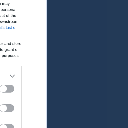
ou may
 personal
out of the
 downstream
B’s List of
er and store
to grant or
ed purposes