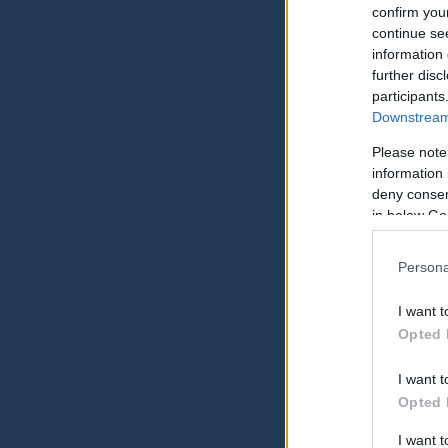
confirm you
continue se
information 
further disc
participants
Downstream 
Please note
information 
deny consent
in below Go
Persona
I want t
Opted 
I want t
Opted 
I want 