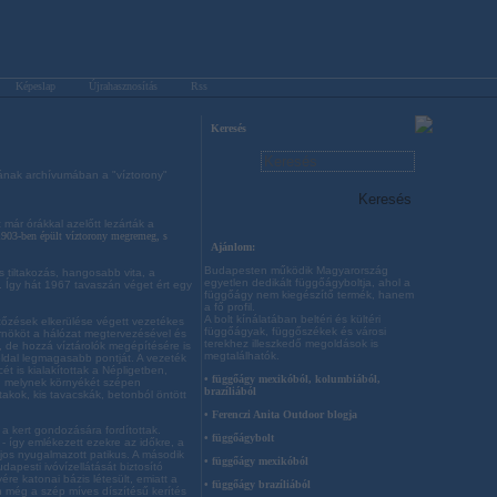
Képeslap
Újrahasznosítás
Rss
Keresés
ának archívumában a "víztorony"
 már órákkal azelőtt lezárták a
1903-ben épült víztorony megremeg, s
Ajánlom:
Budapesten működik Magyarország
tiltakozás, hangosabb vita, a
egyetlen dedikált függőágyboltja, ahol a
tt. Így hát 1967 tavaszán véget ért egy
függőágy nem kiegészítő termék, hanem
a fő profil.
A bolt kínálatában beltéri és kültéri
tőzések elkerülése végett vezetékes
függőágyak, függőszékek és városi
érnököt a hálózat megtervezésével és
terekhez illeszkedő megoldások is
t, de hozzá víztárolók megépítésére is
megtalálhatók.
oldal legmagasabb pontját. A vezeték
t is kialakítottak a Népligetben,
• függőágy mexikóból, kolumbiából,
, melynek környékét szépen
brazíliából
akok, kis tavacskák, betonból öntött
• Ferenczi Anita Outdoor blogja
a kert gondozására fordítottak.
• függőágybolt
 így emlékezett ezekre az időkre, a
jos nyugalmazott patikus. A második
• függőágy mexikóból
dapesti ivóvízellátását biztosító
re katonai bázis létesült, emiatt a
• függőágy brazíliából
 még a szép míves díszítésű kerítés