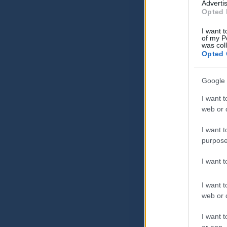
Advertis
Opted 
I want t
of my P
was col
Opted 
Google 
I want t
web or d
I want t
purpose
I want 
I want t
web or d
I want t