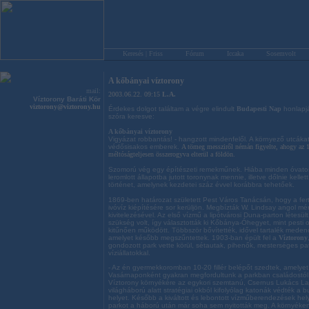
Keresés | Friss
Fórum
Iccaka
Sosemvolt
A kőbányai víztorony
mail:
2003.06.22. 09:15
L.A.
Víztorony Baráti Kör
viztorony@viztorony.hu
Érdekes dolgot találtam a végre elindult
Budapesti Nap
honlapj
szóra keresve:
A kőbányai víztorony
Vigyázat robbantás! - hangzott mindenfelől. A környező utcákat
védősisakos emberek.
A tömeg messziről némán figyelte, ahogy az 
méltóságteljesen összerogyva elterül a földön.
Szomorú vég egy építészeti remekműnek. Hiába minden óvatos 
leromlott állapotba jutott toronynak mennie, illetve dőlnie kelle
történet, amelynek kezdetei száz évvel korábbra tehetőek.
1869-ben határozat született Pest Város Tanácsán, hogy a fer
ivóvíz kiépítésére sor kerüljön. Megbízták W. Lindsay angol m
kivitelezésével. Az első vízmű a lipótvárosi Duna-parton létesül
szükség volt, így választották ki Kőbánya-Óhegyet, mint pesti 
kitűnően működött. Többször bővítették, idővel tartalék medencé
amelyet később megszűntettek. 1903-ban épült fel a
Víztorony
gondozott park vette körül, sétautak, pihenők, mesterséges pat
víziállatokkal.
- Az én gyermekkoromban 10-20 fillér belépőt szedtek, amelyet 
Vasárnaponként gyakran megfordultunk a parkban családostól -
Víztorony környékére az egykori szemtanú, Csernus Lukács La
világháború alatt stratégiai okból kifolyólag katonák védték a bu
helyet. Később a kiváltott és lebontott vízműberendezések helyé
parkot a háború után már soha sem nyitották meg. A környéken