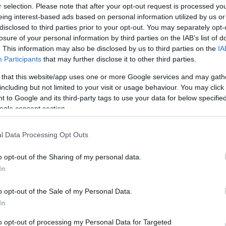
r selection. Please note that after your opt-out request is processed y
Víztornyok Magyarországon
eing interest-based ads based on personal information utilized by us or
Water Towers in Hungary [2007]
disclosed to third parties prior to your opt-out. You may separately opt-
A viztorony.hu és a Víztorony Baráti Kör
közreműködésével, a Magyar Víziközmű
losure of your personal information by third parties on the IAB’s list of
Szövetség gondozásában jelent meg a
"Víztornyok Magyarországon" című,
. This information may also be disclosed by us to third parties on the
IA
mintegy 160 oldalas, keményfedeles,
színes, magyar-angol nyelvű album.
Participants
that may further disclose it to other third parties.
Tovább >>
The Hungarian Water Tower Fellowship
 that this website/app uses one or more Google services and may gath
assisted by the Hungarian Water Utility
including but not limited to your visit or usage behaviour. You may click 
Association has published their English-
Hungarian bilingual hard cover book
 to Google and its third-party tags to use your data for below specifi
„Water Towers in Hungary”, which
contains 160 pages.
ogle consent section.
The photographs of the 80 water towers
included in the book are partly archive
materials often accompanied by the
cutaway views of the towers. The
l Data Processing Opt Outs
compilation of the written and
photographic contents was preceeded
by a long research period.
o opt-out of the Sharing of my personal data.
The book gives a comprehensive view
on the Hungarian water tower
In
architecture beginning from the ones
that were attached to castles in the 18th
century, introducing the hundred years
old reinforced concrete towers, the Intze
o opt-out of the Sale of my Personal Data.
towers of the Hungarian Railway Co.
from the 19th century, the urban brick,
In
concrete and steel constructions, the
industrial, agricultural and the tailor-made
unique towers as well.
to opt-out of processing my Personal Data for Targeted
The book is sold out.